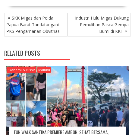
P
SKK Migas dan Polda
Industri Hulu Migas Dukung
O
Papua Barat Tandatangani
Pemulihan Pasca Gempa
S
PKS Pengamanan Obvitnas
Bumi di KKT
T
N
A
RELATED POSTS
V
I
G
Ekonomi & Bisnis
Maluku
A
T
I
O
N
FUN WALK SANTIKA PREMIERE AMBON: SEHAT BERSAMA,