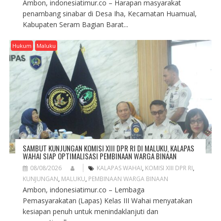
Ambon, indonesiatimur.co – Harapan masyarakat
penambang sinabar di Desa Iha, Kecamatan Huamual,
Kabupaten Seram Bagian Barat...
Hukum
Maluku
SAMBUT KUNJUNGAN KOMISI XIII DPR RI DI MALUKU, KALAPAS
WAHAI SIAP OPTIMALISASI PEMBINAAN WARGA BINAAN
08/08/2026
KALAPAS WAHAI
,
KOMISI XIII DPR RI
,
KUNJUNGAN
,
MALUKU
,
PEMBINAAN WARGA BINAAN
Ambon, indonesiatimur.co – Lembaga
Pemasyarakatan (Lapas) Kelas III Wahai menyatakan
kesiapan penuh untuk menindaklanjuti dan