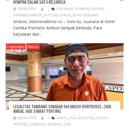
KOMPAK DALAM SATU KELUARGA
08/08/2026
FUN WALK
,
KOMPAK
,
SANTIKA
PREMIERE AMBON
,
SATU KELUARGA
,
SEHAT BERSAMA
Ambon, indonesiatimur.co – Sore itu, suasana di Hotel
Santika Premiere Ambon tampak berbeda. Para
karyawan dari...
Lingkungan
Maluku
LEGALITAS TAMBANG SINABAR IHA MASIH BERPROSES, ZAIN:
AMDAL JADI SYARAT PENTING
08/08/2026
AMDAL
,
IHA
,
LEGALITAS
,
SYARAT
PENTING
,
TAMBANG SINABAR
,
ZAIN