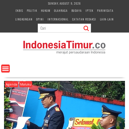
S
SUNDAY, AUGUST 9, 2026
k
EKBIS
POLITIK
HUKUM
OLAHRAGA
BUDAYA
IPTEK
PARIWISATA
i
LINGKUNGAN
OPINI
INTERNASIONAL
CATATAN REDAKSI
LAIN-LAIN
p
t
o
c
o
n
t
e
n
t
Agenda
Maluku