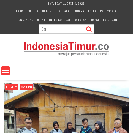
S
SATURDAY, AUGUST 8, 2026
k
EKBIS
POLITIK
HUKUM
OLAHRAGA
BUDAYA
IPTEK
PARIWISATA
i
LINGKUNGAN
OPINI
INTERNASIONAL
CATATAN REDAKSI
LAIN-LAIN
p
t
o
c
o
n
t
e
n
t
Hukum
Maluku