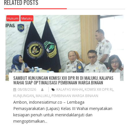
RELATED POSTS
V
I
G
Hukum
Maluku
A
T
I
O
N
SAMBUT KUNJUNGAN KOMISI XIII DPR RI DI MALUKU, KALAPAS
WAHAI SIAP OPTIMALISASI PEMBINAAN WARGA BINAAN
08/08/2026
KALAPAS WAHAI
,
KOMISI XIII DPR RI
,
KUNJUNGAN
,
MALUKU
,
PEMBINAAN WARGA BINAAN
Ambon, indonesiatimur.co – Lembaga
Pemasyarakatan (Lapas) Kelas III Wahai menyatakan
kesiapan penuh untuk menindaklanjuti dan
mengoptimalkan...