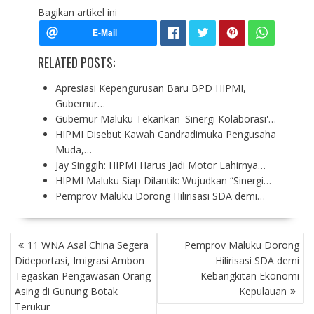
Bagikan artikel ini
RELATED POSTS:
Apresiasi Kepengurusan Baru BPD HIPMI,
Gubernur…
Gubernur Maluku Tekankan 'Sinergi Kolaborasi'…
HIPMI Disebut Kawah Candradimuka Pengusaha
Muda,…
Jay Singgih: HIPMI Harus Jadi Motor Lahirnya…
HIPMI Maluku Siap Dilantik: Wujudkan “Sinergi…
Pemprov Maluku Dorong Hilirisasi SDA demi…
P
11 WNA Asal China Segera
Pemprov Maluku Dorong
O
Dideportasi, Imigrasi Ambon
Hilirisasi SDA demi
S
Tegaskan Pengawasan Orang
Kebangkitan Ekonomi
T
Asing di Gunung Botak
Kepulauan
N
Terukur