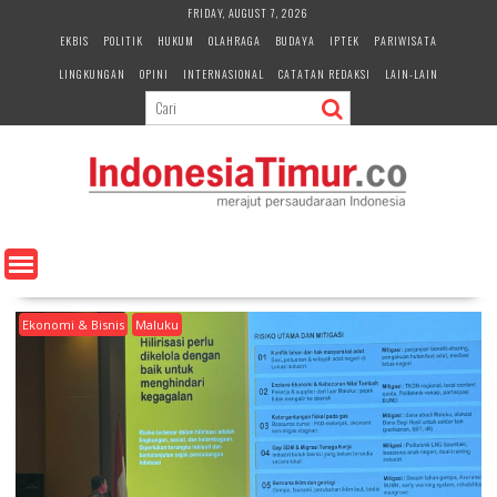
S
FRIDAY, AUGUST 7, 2026
k
EKBIS
POLITIK
HUKUM
OLAHRAGA
BUDAYA
IPTEK
PARIWISATA
i
LINGKUNGAN
OPINI
INTERNASIONAL
CATATAN REDAKSI
LAIN-LAIN
p
t
o
c
o
n
t
e
n
t
Ekonomi & Bisnis
Maluku