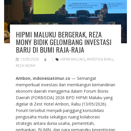
HIPMI MALUKU BERGERAK, REZA
MONY BIDIK GELOMBANG INVESTASI
BARU DI BUMI RAJA-RAJA
13/05/2026
HIPMI MALUKU
,
INVESTASI BARU
,
REZA MONY
Ambon, indonesiatimur.co
— Semangat
memperkuat investasi dan membangun kemandirian
ekonomi daerah menggema dalam Forum Bisnis
Daerah (FORBISDA) 2026 BPD HIPMI Maluku yang
digelar di Zest Hotel Ambon, Rabu (13/05/2026).
Forum tersebut menjadi panggung konsolidasi
pengusaha muda sekaligus ruang kolaborasi
strategis antara dunia usaha, pemerintah,
perbankan, BUMN, dan para pemangku kepentingan