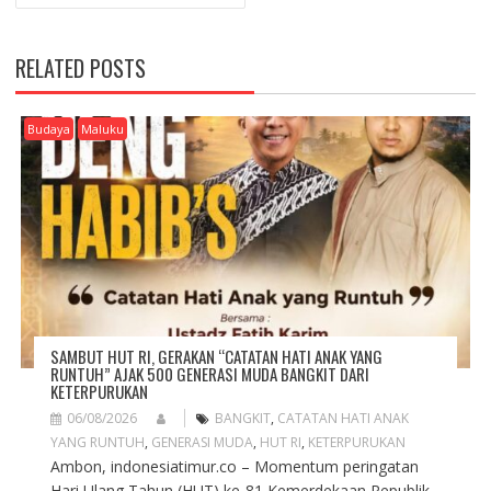
A
V
I
RELATED POSTS
G
A
T
Budaya
Maluku
I
O
N
SAMBUT HUT RI, GERAKAN “CATATAN HATI ANAK YANG
RUNTUH” AJAK 500 GENERASI MUDA BANGKIT DARI
KETERPURUKAN
06/08/2026
BANGKIT
,
CATATAN HATI ANAK
YANG RUNTUH
,
GENERASI MUDA
,
HUT RI
,
KETERPURUKAN
Ambon, indonesiatimur.co – Momentum peringatan
Hari Ulang Tahun (HUT) ke-81 Kemerdekaan Republik