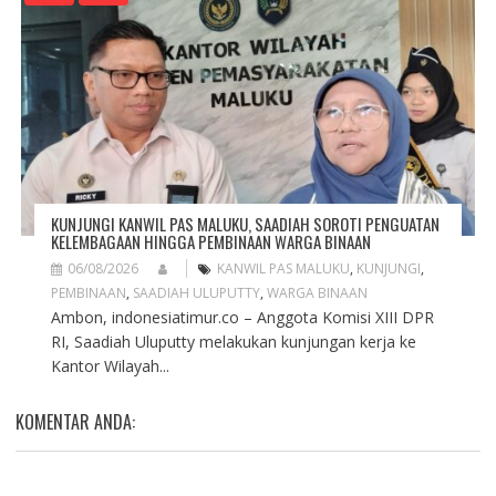
KUNJUNGI KANWIL PAS MALUKU, SAADIAH SOROTI PENGUATAN
KELEMBAGAAN HINGGA PEMBINAAN WARGA BINAAN
06/08/2026
KANWIL PAS MALUKU
,
KUNJUNGI
,
PEMBINAAN
,
SAADIAH ULUPUTTY
,
WARGA BINAAN
Ambon, indonesiatimur.co – Anggota Komisi XIII DPR
RI, Saadiah Uluputty melakukan kunjungan kerja ke
Kantor Wilayah...
KOMENTAR ANDA: