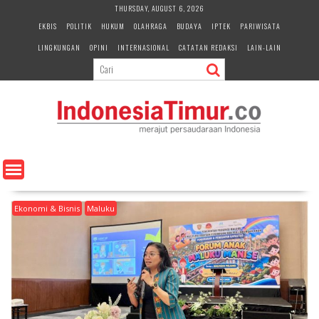
S
THURSDAY, AUGUST 6, 2026
k
EKBIS
POLITIK
HUKUM
OLAHRAGA
BUDAYA
IPTEK
PARIWISATA
i
LINGKUNGAN
OPINI
INTERNASIONAL
CATATAN REDAKSI
LAIN-LAIN
p
t
o
c
o
n
t
e
n
t
Ekonomi & Bisnis
Maluku