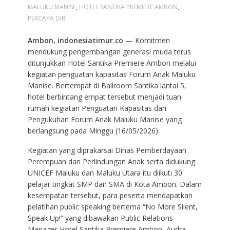
MALUKU MANISE
,
HOTEL SANTIKA PREMIERE AMBON
,
PERCAYA DIRI
Ambon, indonesiatimur.co
— Komitmen
mendukung pengembangan generasi muda terus
ditunjukkan Hotel Santika Premiere Ambon melalui
kegiatan penguatan kapasitas Forum Anak Maluku
Manise. Bertempat di Ballroom Santika lantai 5,
hotel berbintang empat tersebut menjadi tuan
rumah kegiatan Penguatan Kapasitas dan
Pengukuhan Forum Anak Maluku Manise yang
berlangsung pada Minggu (16/05/2026).
Kegiatan yang diprakarsai Dinas Pemberdayaan
Perempuan dan Perlindungan Anak serta didukung
UNICEF Maluku dan Maluku Utara itu diikuti 30
pelajar tingkat SMP dan SMA di Kota Ambon. Dalam
kesempatan tersebut, para peserta mendapatkan
pelatihan public speaking bertema “No More Silent,
Speak Up!” yang dibawakan Public Relations
Manager Hotel Santika Premiere Ambon, Audra