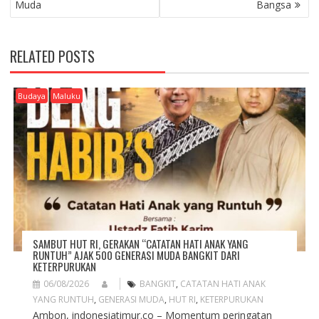
Muda
Bangsa
N
A
V
RELATED POSTS
I
G
A
Budaya
Maluku
T
I
O
N
SAMBUT HUT RI, GERAKAN “CATATAN HATI ANAK YANG
RUNTUH” AJAK 500 GENERASI MUDA BANGKIT DARI
KETERPURUKAN
06/08/2026
BANGKIT
,
CATATAN HATI ANAK
YANG RUNTUH
,
GENERASI MUDA
,
HUT RI
,
KETERPURUKAN
Ambon, indonesiatimur.co – Momentum peringatan