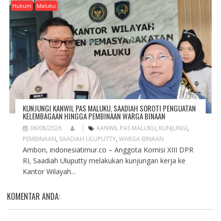
Hukum
Maluku
KUNJUNGI KANWIL PAS MALUKU, SAADIAH SOROTI PENGUATAN
KELEMBAGAAN HINGGA PEMBINAAN WARGA BINAAN
06/08/2026
KANWIL PAS MALUKU
,
KUNJUNGI
,
PEMBINAAN
,
SAADIAH ULUPUTTY
,
WARGA BINAAN
Ambon, indonesiatimur.co – Anggota Komisi XIII DPR
RI, Saadiah Uluputty melakukan kunjungan kerja ke
Kantor Wilayah...
KOMENTAR ANDA: