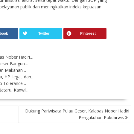
administrasi akurat serta tepat waktu. Dengan SOP yang
 pelayanan publik dan meningkatkan indeks kepuasan
pas Nober Hadiri…
Geser Bangun…
han Makanan…
, HP Ilegal, dan…
o Tolerance…
ataru, Kanwil…
Dukung Pariwisata Pulau Geser, Kalapas Nober Hadiri
Pengukuhan Pokdarwis