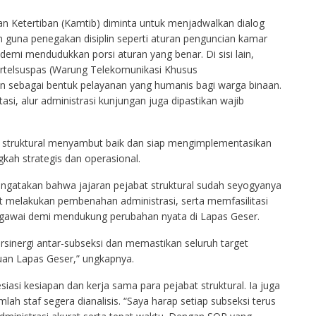
n Ketertiban (Kamtib) diminta untuk menjadwalkan dialog
n guna penegakan disiplin seperti aturan penguncian kamar
demi mendudukkan porsi aturan yang benar. Di sisi lain,
rtelsuspas (Warung Telekomunikasi Khusus
n sebagai bentuk pelayanan yang humanis bagi warga binaan.
tasi, alur administrasi kunjungan juga dipastikan wajib
at struktural menyambut baik dan siap mengimplementasikan
kah strategis dan operasional.
gatakan bahwa jajaran pejabat struktural sudah seyogyanya
t melakukan pembenahan administrasi, serta memfasilitasi
pegawai demi mendukung perubahan nyata di Lapas Geser.
sinergi antar-subseksi dan memastikan seluruh target
uan Lapas Geser,” ungkapnya.
si kesiapan dan kerja sama para pejabat struktural. Ia juga
ah staf segera dianalisis. “Saya harap setiap subseksi terus