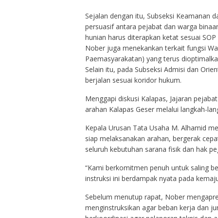
Sejalan dengan itu, Subseksi Keamanan da
persuasif antara pejabat dan warga binaa
hunian harus diterapkan ketat sesuai SOP 
Nober juga menekankan terkait fungsi Wa
Paemasyarakatan) yang terus dioptimalka
Selain itu, pada Subseksi Admisi dan Orien
berjalan sesuai koridor hukum.
Menggapi diskusi Kalapas, Jajaran pejab
arahan Kalapas Geser melalui langkah-lang
Kepala Urusan Tata Usaha M. Alhamid men
siap melaksanakan arahan, bergerak cepa
seluruh kebutuhan sarana fisik dan hak 
“Kami berkomitmen penuh untuk saling ber
instruksi ini berdampak nyata pada kemaj
Sebelum menutup rapat, Nober mengapresia
menginstruksikan agar beban kerja dan juml