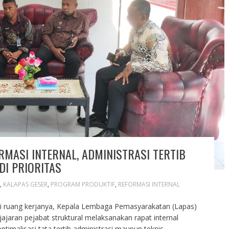
RMASI INTERNAL, ADMINISTRASI TERTIB
I PRIORITAS
,
KALAPAS GESER
,
PROGRAM PRODUKTIF
,
REFORMASI INTERNAL
i ruang kerjanya, Kepala Lembaga Pemasyarakatan (Lapas)
ajaran pejabat struktural melaksanakan rapat internal
ptimalisasi tata tertib administrasi maupun teknis