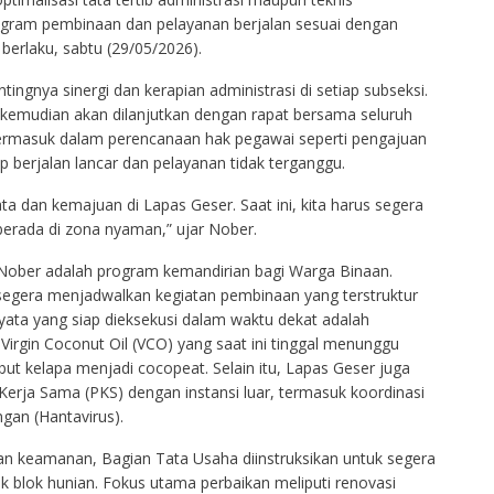
ogram pembinaan dan pelayanan berjalan sesuai dengan
berlaku, sabtu (29/05/2026).
gnya sinergi dan kerapian administrasi di setiap subseksi.
 kemudian akan dilanjutkan dengan rapat bersama seluruh
termasuk dalam perencanaan hak pegawai seperti pengajuan
p berjalan lancar dan pelayanan tidak terganggu.
a dan kemajuan di Lapas Geser. Saat ini, kita harus segera
 berada di zona nyaman,” ujar Nober.
 Nober adalah program kemandirian bagi Warga Binaan.
 segera menjadwalkan kegiatan pembinaan yang terstruktur
ata yang siap dieksekusi dalam waktu dekat adalah
Virgin Coconut Oil (VCO) yang saat ini tinggal menunggu
t kelapa menjadi cocopeat. Selain itu, Lapas Geser juga
Kerja Sama (PKS) dengan instansi luar, termasuk koordinasi
ngan (Hantavirus).
an keamanan, Bagian Tata Usaha diinstruksikan untuk segera
k blok hunian. Fokus utama perbaikan meliputi renovasi