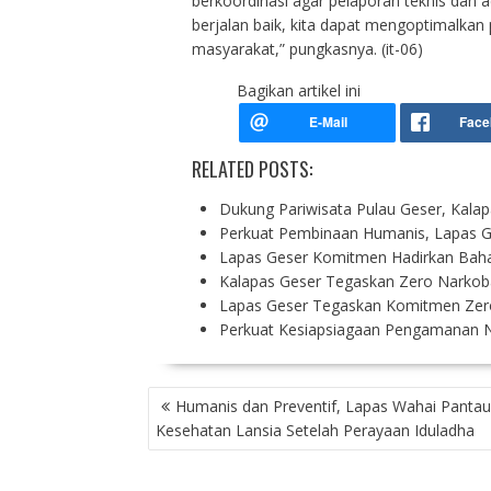
berkoordinasi agar pelaporan teknis dan 
berjalan baik, kita dapat mengoptimalkan
masyarakat,” pungkasnya. (it-06)
Bagikan artikel ini
RELATED POSTS:
Dukung Pariwisata Pulau Geser, Kala
Perkuat Pembinaan Humanis, Lapas 
Lapas Geser Komitmen Hadirkan Ba
Kalapas Geser Tegaskan Zero Narkoba
Lapas Geser Tegaskan Komitmen Zer
Perkuat Kesiapsiagaan Pengamanan N
P
Humanis dan Preventif, Lapas Wahai Pantau
O
Kesehatan Lansia Setelah Perayaan Iduladha
S
T