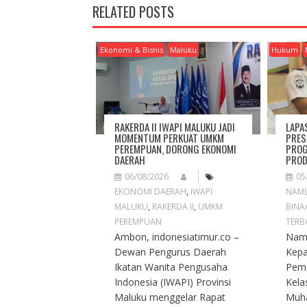
N
RELATED POSTS
A
V
I
Ekonomi & Bisnis
Maluku
Hukum
G
A
T
I
O
RAKERDA II IWAPI MALUKU JADI
LAPA
N
MOMENTUM PERKUAT UMKM
PRES
PEREMPUAN, DORONG EKONOMI
PROG
DAERAH
PROD
06/08/2026
05
EKONOMI DAERAH
,
IWAPI
NAM
MALUKU
,
RAKERDA II
,
UMKM
BINA
PEREMPUAN
TERB
Ambon, indonesiatimur.co –
Naml
Dewan Pengurus Daerah
Kep
Ikatan Wanita Pengusaha
Pema
Indonesia (IWAPI) Provinsi
Kela
Maluku menggelar Rapat
Muh