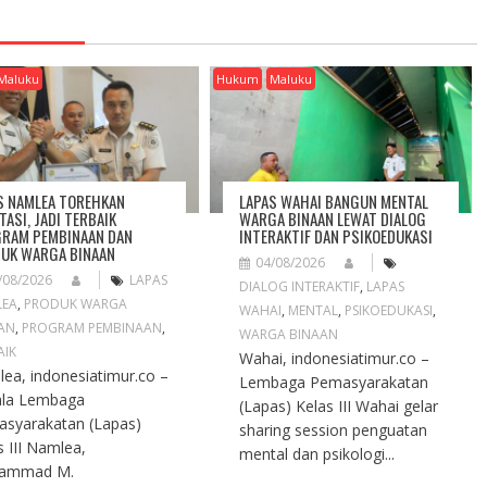
Maluku
Hukum
Maluku
S NAMLEA TOREHKAN
LAPAS WAHAI BANGUN MENTAL
TASI, JADI TERBAIK
WARGA BINAAN LEWAT DIALOG
RAM PEMBINAAN DAN
INTERAKTIF DAN PSIKOEDUKASI
UK WARGA BINAAN
04/08/2026
/08/2026
LAPAS
DIALOG INTERAKTIF
,
LAPAS
LEA
,
PRODUK WARGA
WAHAI
,
MENTAL
,
PSIKOEDUKASI
,
AN
,
PROGRAM PEMBINAAN
,
WARGA BINAAN
AIK
Wahai, indonesiatimur.co –
ea, indonesiatimur.co –
Lembaga Pemasyarakatan
ala Lembaga
(Lapas) Kelas III Wahai gelar
syarakatan (Lapas)
sharing session penguatan
s III Namlea,
mental dan psikologi...
ammad M.