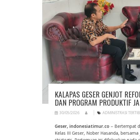
KALAPAS GESER GENJOT REFO
DAN PROGRAM PRODUKTIF JAD
30/05/2026
ADMINISTRASI TERTIB
Geser, indonesiatimur.co
– Bertempat d
Kelas III Geser, Nober Hasanda, bersama j
strategis. Pertemuan ini difokuskan pada o