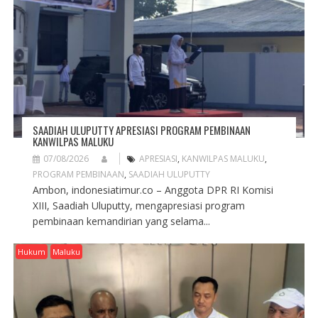
O
N
SAADIAH ULUPUTTY APRESIASI PROGRAM PEMBINAAN
KANWILPAS MALUKU
07/08/2026
APRESIASI
,
KANWILPAS MALUKU
,
PROGRAM PEMBINAAN
,
SAADIAH ULUPUTTY
Ambon, indonesiatimur.co – Anggota DPR RI Komisi
XIII, Saadiah Uluputty, mengapresiasi program
pembinaan kemandirian yang selama...
Hukum
Maluku