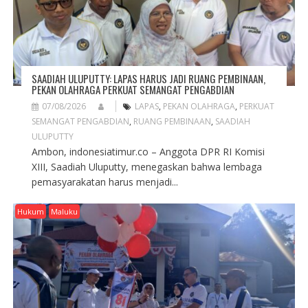
SAADIAH ULUPUTTY: LAPAS HARUS JADI RUANG PEMBINAAN,
PEKAN OLAHRAGA PERKUAT SEMANGAT PENGABDIAN
07/08/2026
LAPAS
,
PEKAN OLAHRAGA
,
PERKUAT
SEMANGAT PENGABDIAN
,
RUANG PEMBINAAN
,
SAADIAH
ULUPUTTY
Ambon, indonesiatimur.co – Anggota DPR RI Komisi
XIII, Saadiah Uluputty, menegaskan bahwa lembaga
pemasyarakatan harus menjadi...
Hukum
Maluku