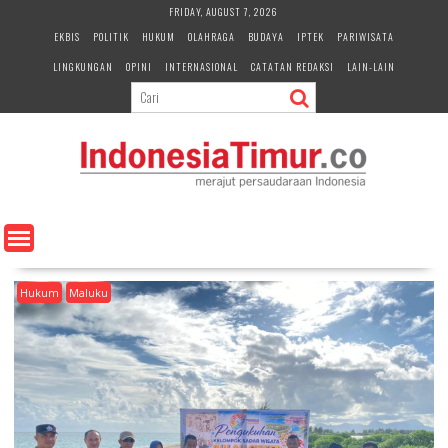
S
FRIDAY, AUGUST 7, 2026
k
EKBIS
POLITIK
HUKUM
OLAHRAGA
BUDAYA
IPTEK
PARIWISATA
i
LINGKUNGAN
OPINI
INTERNASIONAL
CATATAN REDAKSI
LAIN-LAIN
p
t
o
c
o
n
t
e
n
t
Hukum
Maluku