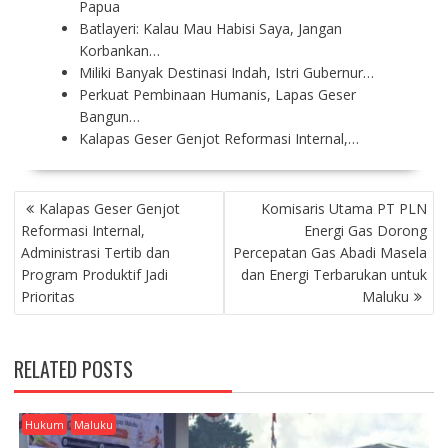
Papua
Batlayeri: Kalau Mau Habisi Saya, Jangan
Korbankan…
Miliki Banyak Destinasi Indah, Istri Gubernur…
Perkuat Pembinaan Humanis, Lapas Geser
Bangun…
Kalapas Geser Genjot Reformasi Internal,…
P
Kalapas Geser Genjot
Komisaris Utama PT PLN
O
Reformasi Internal,
Energi Gas Dorong
S
Administrasi Tertib dan
Percepatan Gas Abadi Masela
T
Program Produktif Jadi
dan Energi Terbarukan untuk
N
Prioritas
Maluku
A
V
I
RELATED POSTS
G
A
T
Hukum
Maluku
I