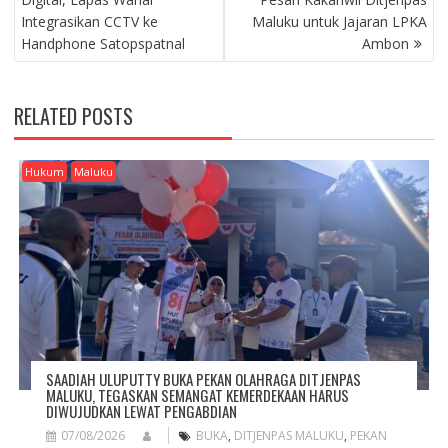
S
Integrasikan CCTV ke
Maluku untuk Jajaran LPKA
T
Handphone Satopspatnal
Ambon
N
A
V
RELATED POSTS
I
G
A
Hukum
Maluku
T
I
O
N
SAADIAH ULUPUTTY BUKA PEKAN OLAHRAGA DITJENPAS
MALUKU, TEGASKAN SEMANGAT KEMERDEKAAN HARUS
DIWUJUDKAN LEWAT PENGABDIAN
07/08/2026
BUKA
,
DITJENPAS MALUKU
,
PEKAN