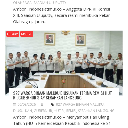
OLAHRAGA
,
SAADIAH ULUPUTTY
Ambon, indonesiatimur.co – Anggota DPR RI Komisi
XIII, Saadiah Uluputty, secara resmi membuka Pekan
Olahraga jajaran...
Hukum
Maluku
927 WARGA BINAAN MALUKU DIUSULKAN TERIMA REMISI HUT
RI, GUBERNUR SIAP SERAHKAN LANGSUNG
06/08/2026
927 WARGA BINAAN MALUKU
,
DIUSULKAN
,
GUBERNUR
,
HUT RI
,
REMISI
,
SERAHKAN LANGSUNG
Ambon, indonesiatimur.co – Menyambut Hari Ulang
Tahun (HUT) Kemerdekaan Republik Indonesia ke-81