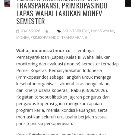
TRANSPARANSI, PRIMKOPASINDO
LAPAS WAHAI LAKUKAN MONEV
SEMESTER
03/06/2026
AKUNTABILITAS
,
LAPAS WAHAI
,
MONEV
,
PRIMKOPASINDO
,
TRANSPARANSI
Wahai, indonesiatimur.co
– Lembaga
Pemasyarakatan (Lapas) Kelas III Wahai lakukan
monitoring dan evaluasi (monev) semester terhadap
Primer Koperasi Pemasyarakatan Indonesia
(Primkopasindo) sebagai langkah untuk menjaga
kesehatan organisasi, akuntabilitas pengelolaan,
dan kinerja usaha koperasi, Rabu (03/06/2026).
Kegiatan tersebut libatkan jajaran pengurus dan
pengawas koperasi guna mengukur capaian
program kerja, menilai kondisi keuangan, serta
memastikan seluruh unit usaha berjalan sesuai
prinsip-prinsip perkoperasian.
Ketua Primkopasindo Lapas Wahai, Abdul Azis,