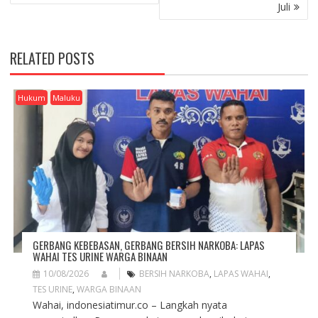
N
Juli
A
V
I
RELATED POSTS
G
A
T
Hukum
Maluku
I
O
N
GERBANG KEBEBASAN, GERBANG BERSIH NARKOBA: LAPAS
WAHAI TES URINE WARGA BINAAN
10/08/2026
BERSIH NARKOBA
,
LAPAS WAHAI
,
TES URINE
,
WARGA BINAAN
Wahai, indonesiatimur.co – Langkah nyata