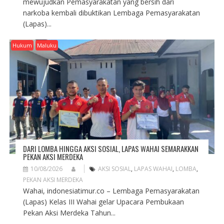
mewujudkan Pemasyarakatan yang bersih dari
narkoba kembali dibuktikan Lembaga Pemasyarakatan
(Lapas)...
Hukum
Maluku
DARI LOMBA HINGGA AKSI SOSIAL, LAPAS WAHAI SEMARAKKAN
PEKAN AKSI MERDEKA
10/08/2026
AKSI SOSIAL
,
LAPAS WAHAI
,
LOMBA
,
PEKAN AKSI MERDEKA
Wahai, indonesiatimur.co – Lembaga Pemasyarakatan
(Lapas) Kelas III Wahai gelar Upacara Pembukaan
Pekan Aksi Merdeka Tahun...