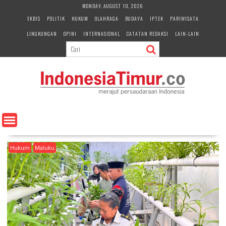
S
MONDAY, AUGUST 10, 2026
k
EKBIS
POLITIK
HUKUM
OLAHRAGA
BUDAYA
IPTEK
PARIWISATA
i
LINGKUNGAN
OPINI
INTERNASIONAL
CATATAN REDAKSI
LAIN-LAIN
p
t
o
c
o
n
t
e
n
t
Hukum
Maluku