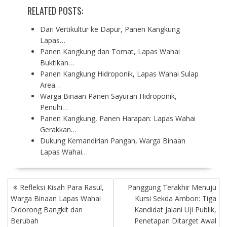
RELATED POSTS:
Dari Vertikultur ke Dapur, Panen Kangkung
Lapas…
Panen Kangkung dan Tomat, Lapas Wahai
Buktikan…
Panen Kangkung Hidroponik, Lapas Wahai Sulap
Area…
Warga Binaan Panen Sayuran Hidroponik,
Penuhi…
Panen Kangkung, Panen Harapan: Lapas Wahai
Gerakkan…
Dukung Kemandirian Pangan, Warga Binaan
Lapas Wahai…
P
Refleksi Kisah Para Rasul,
Panggung Terakhir Menuju
O
Warga Binaan Lapas Wahai
Kursi Sekda Ambon: Tiga
S
Didorong Bangkit dan
Kandidat Jalani Uji Publik,
T
Berubah
Penetapan Ditarget Awal