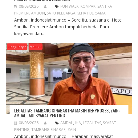
08/08/2026
FUN WALK
,
KOMPAK
,
SANTIKA
PREMIERE AMBON
,
SATU KELUARGA
,
SEHAT BERSAMA
Ambon, indonesiatimur.co – Sore itu, suasana di Hotel
Santika Premiere Ambon tampak berbeda. Para
karyawan dari...
Lingkungan
Maluku
LEGALITAS TAMBANG SINABAR IHA MASIH BERPROSES, ZAIN:
AMDAL JADI SYARAT PENTING
08/08/2026
AMDAL
,
IHA
,
LEGALITAS
,
SYARAT
PENTING
,
TAMBANG SINABAR
,
ZAIN
Ambon, indonesiatimur.co – Harapan masyarakat