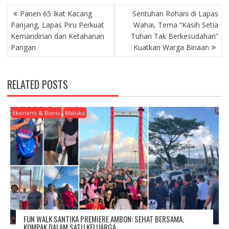
P
Panen 65 Ikat Kacang
Sentuhan Rohani di Lapas
O
Panjang, Lapas Piru Perkuat
Wahai, Tema “Kasih Setia
S
Kemandirian dan Ketahanan
Tuhan Tak Berkesudahan”
T
Pangan
Kuatkan Warga Binaan
N
A
V
RELATED POSTS
I
G
A
Ekonomi & Bisnis
Maluku
T
I
O
N
FUN WALK SANTIKA PREMIERE AMBON: SEHAT BERSAMA,
KOMPAK DALAM SATU KELUARGA