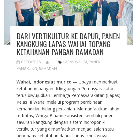
DARI VERTIKULTUR KE DAPUR, PANEN
KANGKUNG LAPAS WAHAI TOPANG
KETAHANAN PANGAN RAMADAN
02/03/2026
LAPAS WAHAI
,
PANEN
KANGKUNG
,
RAMADAN
Wahai, indonesiatimur.co
— Upaya memperkuat
ketahanan pangan di lingkungan Pemasyarakatan
terus diwujudkan Lembaga Pemasyarakatan (Lapas)
Kelas III Wahai melalui program pembinaan
kemandirian bidang pertanian. Memanfaatkan lahan
terbatas, Warga Binaan konsisten kembali panen
sayuran kangkung dengan sistem hidroponik
vertikultur yang dimanfaatkan menjadi salah satu
penopang kebutuhan dapur Lapas, khususnya