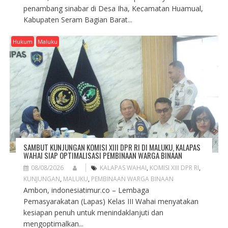
penambang sinabar di Desa Iha, Kecamatan Huamual,
Kabupaten Seram Bagian Barat...
Hukum
Maluku
SAMBUT KUNJUNGAN KOMISI XIII DPR RI DI MALUKU, KALAPAS
WAHAI SIAP OPTIMALISASI PEMBINAAN WARGA BINAAN
08/08/2026
KALAPAS WAHAI
,
KOMISI XIII DPR RI
,
KUNJUNGAN
,
MALUKU
,
PEMBINAAN WARGA BINAAN
Ambon, indonesiatimur.co – Lembaga
Pemasyarakatan (Lapas) Kelas III Wahai menyatakan
kesiapan penuh untuk menindaklanjuti dan
mengoptimalkan...