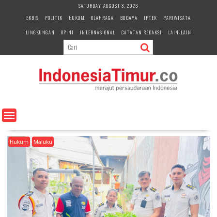
S
SATURDAY, AUGUST 8, 2026
k
EKBIS
POLITIK
HUKUM
OLAHRAGA
BUDAYA
IPTEK
PARIWISATA
i
LINGKUNGAN
OPINI
INTERNASIONAL
CATATAN REDAKSI
LAIN-LAIN
p
t
o
c
o
n
t
e
n
t
Hukum
Maluku