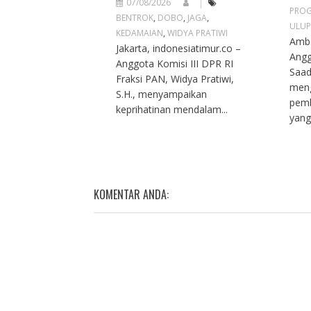
07/08/2026
PROG
BENTROK
,
DOBO
,
JAGA
,
ULUP
KEDAMAIAN
,
WIDYA PRATIWI
Ambo
Jakarta, indonesiatimur.co –
Angg
Anggota Komisi III DPR RI
Saad
Fraksi PAN, Widya Pratiwi,
meng
S.H., menyampaikan
pemb
keprihatinan mendalam...
yang
KOMENTAR ANDA: