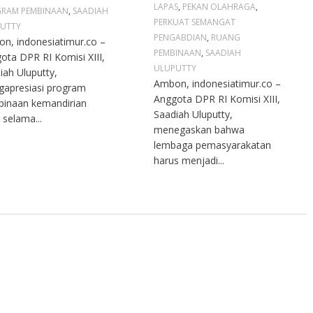
LAPAS
,
PEKAN OLAHRAGA
,
RAM PEMBINAAN
,
SAADIAH
PERKUAT SEMANGAT
UTTY
PENGABDIAN
,
RUANG
n, indonesiatimur.co –
PEMBINAAN
,
SAADIAH
ota DPR RI Komisi XIII,
ULUPUTTY
iah Uluputty,
Ambon, indonesiatimur.co –
apresiasi program
Anggota DPR RI Komisi XIII,
inaan kemandirian
Saadiah Uluputty,
 selama...
menegaskan bahwa
lembaga pemasyarakatan
harus menjadi...