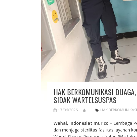
HAK BERKOMUNIKASI DIJAGA,
SIDAK WARTELSUSPAS
17/06/2026
HAK BERKOMUNIKASI
Wahai, indonesiatimur.co
– Lembaga Pem
dan menjaga sterilitas fasilitas layanan 
Wartel Khusus Pemasyarakatan (Wartelsus