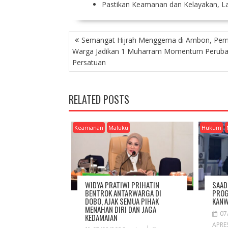
Pastikan Keamanan dan Kelayakan, L
P
Semangat Hijrah Menggema di Ambon, Pem
O
Warga Jadikan 1 Muharram Momentum Peruba
S
Persatuan
T
N
A
RELATED POSTS
V
I
G
Keamanan
Maluku
Hukum
A
T
I
O
N
WIDYA PRATIWI PRIHATIN
SAAD
BENTROK ANTARWARGA DI
PROG
DOBO, AJAK SEMUA PIHAK
KANW
MENAHAN DIRI DAN JAGA
07
KEDAMAIAN
APRES