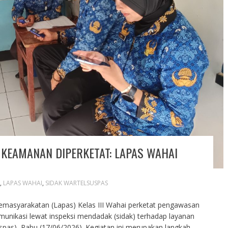
 KEAMANAN DIPERKETAT: LAPAS WAHAI
,
LAPAS WAHAI
,
SIDAK WARTELSUSPAS
asyarakatan (Lapas) Kelas III Wahai perketat pengawasan
komunikasi lewat inspeksi mendadak (sidak) terhadap layanan
pas), Rabu (17/06/2026). Kegiatan ini merupakan langkah