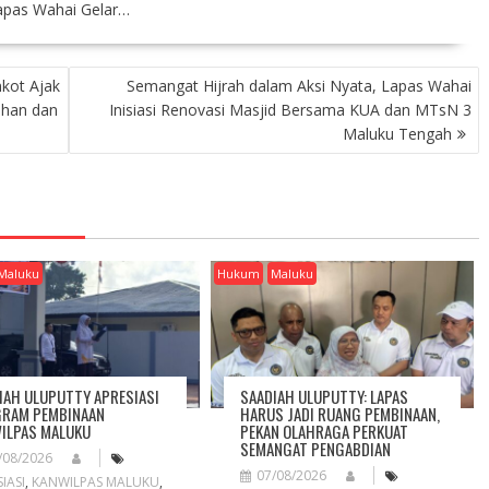
apas Wahai Gelar…
kot Ajak
Semangat Hijrah dalam Aksi Nyata, Lapas Wahai
han dan
Inisiasi Renovasi Masjid Bersama KUA dan MTsN 3
Maluku Tengah
Maluku
Hukum
Maluku
IAH ULUPUTTY APRESIASI
SAADIAH ULUPUTTY: LAPAS
RAM PEMBINAAN
HARUS JADI RUANG PEMBINAAN,
ILPAS MALUKU
PEKAN OLAHRAGA PERKUAT
SEMANGAT PENGABDIAN
/08/2026
07/08/2026
IASI
,
KANWILPAS MALUKU
,