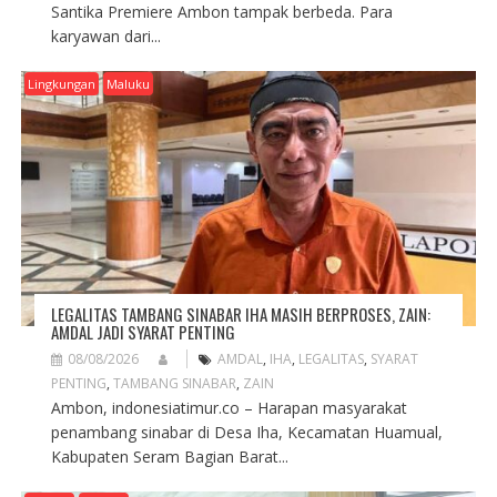
Santika Premiere Ambon tampak berbeda. Para
karyawan dari...
Lingkungan
Maluku
LEGALITAS TAMBANG SINABAR IHA MASIH BERPROSES, ZAIN:
AMDAL JADI SYARAT PENTING
08/08/2026
AMDAL
,
IHA
,
LEGALITAS
,
SYARAT
PENTING
,
TAMBANG SINABAR
,
ZAIN
Ambon, indonesiatimur.co – Harapan masyarakat
penambang sinabar di Desa Iha, Kecamatan Huamual,
Kabupaten Seram Bagian Barat...