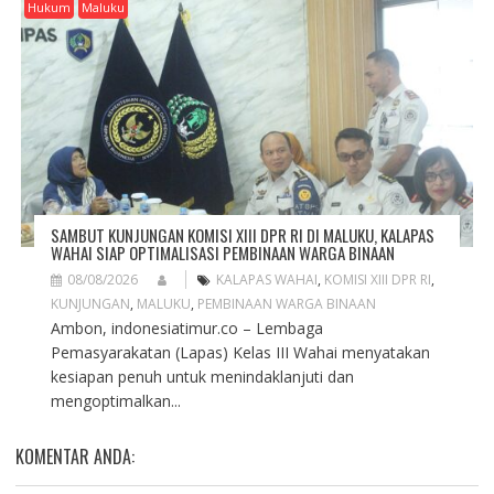
Hukum
Maluku
SAMBUT KUNJUNGAN KOMISI XIII DPR RI DI MALUKU, KALAPAS
WAHAI SIAP OPTIMALISASI PEMBINAAN WARGA BINAAN
08/08/2026
KALAPAS WAHAI
,
KOMISI XIII DPR RI
,
KUNJUNGAN
,
MALUKU
,
PEMBINAAN WARGA BINAAN
Ambon, indonesiatimur.co – Lembaga
Pemasyarakatan (Lapas) Kelas III Wahai menyatakan
kesiapan penuh untuk menindaklanjuti dan
mengoptimalkan...
KOMENTAR ANDA: