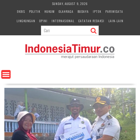
S
SUNDAY, AUGUST 9, 2026
k
EKBIS
POLITIK
HUKUM
OLAHRAGA
BUDAYA
IPTEK
PARIWISATA
i
LINGKUNGAN
OPINI
INTERNASIONAL
CATATAN REDAKSI
LAIN-LAIN
p
t
o
c
o
n
t
e
n
t