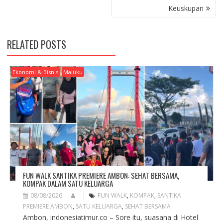
N
Keuskupan
A
V
I
RELATED POSTS
G
A
T
Ekonomi & Bisnis
Maluku
I
O
N
FUN WALK SANTIKA PREMIERE AMBON: SEHAT BERSAMA,
KOMPAK DALAM SATU KELUARGA
08/08/2026
FUN WALK
,
KOMPAK
,
SANTIKA
PREMIERE AMBON
,
SATU KELUARGA
,
SEHAT BERSAMA
Ambon, indonesiatimur.co – Sore itu, suasana di Hotel