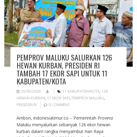
PEMPROV MALUKU SALURKAN 126
HEWAN KURBAN, PRESIDEN RI
TAMBAH 17 EKOR SAPI UNTUK 11
KABUPATEN/KOTA
25/05/2026
11 KABUPATEN/KOTA
,
126
HEWAN KURBAN
,
17 EKOR SAPI
,
PEMPROV MALUKU
,
PRESIDEN RI
0 COMMENT
Ambon, indonesiatimur.co – Pemerintah Provinsi
Maluku menyalurkan sebanyak 126 ekor hewan
kurban dalam rangka menyambut Hari Raya