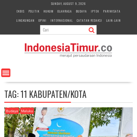
S
SUNDAY, AUGUST 9, 2026
k
EKBIS
POLITIK
HUKUM
OLAHRAGA
BUDAYA
IPTEK
PARIWISATA
i
LINGKUNGAN
OPINI
INTERNASIONAL
CATATAN REDAKSI
LAIN-LAIN
p
t
o
c
o
n
t
e
n
t
TAG:
11 KABUPATEN/KOTA
Budaya
Maluku