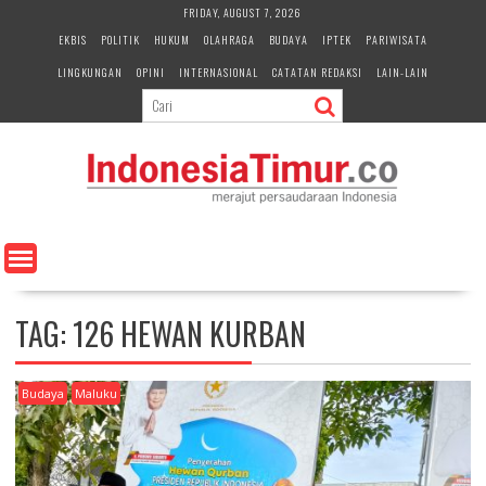
S
FRIDAY, AUGUST 7, 2026
k
EKBIS
POLITIK
HUKUM
OLAHRAGA
BUDAYA
IPTEK
PARIWISATA
i
LINGKUNGAN
OPINI
INTERNASIONAL
CATATAN REDAKSI
LAIN-LAIN
p
t
o
c
o
n
t
e
n
t
TAG:
126 HEWAN KURBAN
Budaya
Maluku