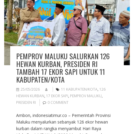
PEMPROV MALUKU SALURKAN 126
HEWAN KURBAN, PRESIDEN RI
TAMBAH 17 EKOR SAPI UNTUK 11
KABUPATEN/KOTA
25/05/2026
11 KABUPATEN/KOTA
,
126
HEWAN KURBAN
,
17 EKOR SAPI
,
PEMPROV MALUKU
,
PRESIDEN RI
0 COMMENT
Ambon, indonesiatimur.co – Pemerintah Provinsi
Maluku menyalurkan sebanyak 126 ekor hewan
kurban dalam rangka menyambut Hari Raya