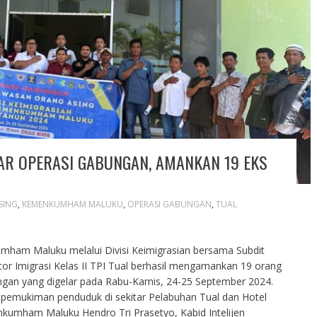
R OPERASI GABUNGAN, AMANKAN 19 EKS
SING
,
KEMENKUMHAM MALUKU
,
OPERASI GABUNGAN
,
TUAL
umham Maluku melalui Divisi Keimigrasian bersama Subdit
 Imigrasi Kelas II TPI Tual berhasil mengamankan 19 orang
ngan yang digelar pada Rabu-Kamis, 24-25 September 2024.
h pemukiman penduduk di sekitar Pelabuhan Tual dan Hotel
nkumham Maluku Hendro Tri Prasetyo, Kabid Intelijen