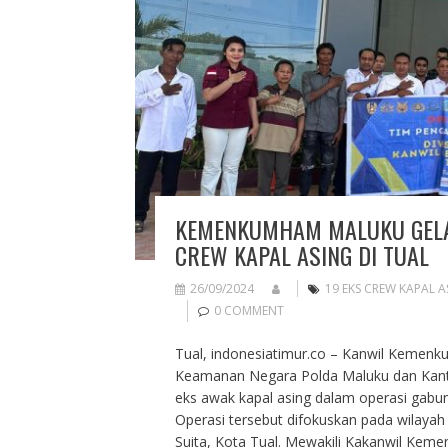
KEMENKUMHAM MALUKU GELA
CREW KAPAL ASING DI TUAL
26/09/2024
19 EKS CREW KAPAL A
0 COMMENT
Tual, indonesiatimur.co – Kanwil Kemenk
Keamanan Negara Polda Maluku dan Kantor
eks awak kapal asing dalam operasi gabu
Operasi tersebut difokuskan pada wilaya
Suita, Kota Tual. Mewakili Kakanwil Keme