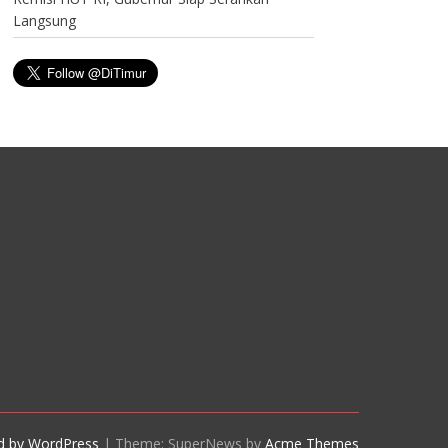
Langsung
d by WordPress
|
Theme: SuperNews by
Acme Themes