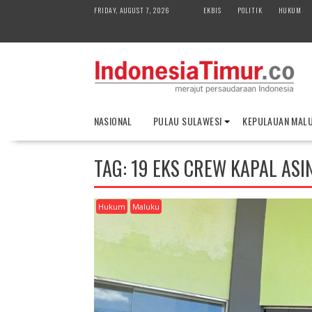
S
FRIDAY, AUGUST 7, 2026
EKBIS
POLITIK
HUKUM
k
i
p
t
o
c
o
NASIONAL
PULAU SULAWESI
KEPULAUAN MAL
n
t
e
TAG:
19 EKS CREW KAPAL ASI
n
t
Hukum
Maluku