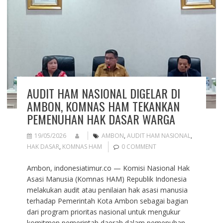
AUDIT HAM NASIONAL DIGELAR DI
AMBON, KOMNAS HAM TEKANKAN
PEMENUHAN HAK DASAR WARGA
19/05/2026
AMBON
,
AUDIT HAM NASIONAL
,
HAK DASAR
,
KOMNAS HAM
0 COMMENT
Ambon, indonesiatimur.co — Komisi Nasional Hak
Asasi Manusia (Komnas HAM) Republik Indonesia
melakukan audit atau penilaian hak asasi manusia
terhadap Pemerintah Kota Ambon sebagai bagian
dari program prioritas nasional untuk mengukur
komitmen pemerintah daerah dalam pemenuhan