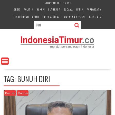
S
FRIDAY, AUGUST 7, 2026
k
EKBIS
POLITIK
HUKUM
OLAHRAGA
BUDAYA
IPTEK
PARIWISATA
i
LINGKUNGAN
OPINI
INTERNASIONAL
CATATAN REDAKSI
LAIN-LAIN
p
t
o
c
o
n
t
e
n
t
TAG:
BUNUH DIRI
Daerah
Maluku