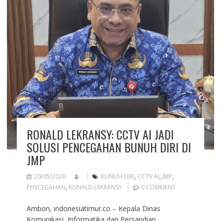
RONALD LEKRANSY: CCTV AI JADI
SOLUSI PENCEGAHAN BUNUH DIRI DI
JMP
20/05/2026
BUNUH DIRI
,
CCTV AI
,
JMP
,
PENCEGAHAN
,
RONALD LEKRANSY
0 COMMENT
Ambon, indonesiatimur.co – Kepala Dinas
Komunikasi, Informatika dan Persandian