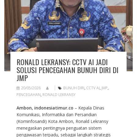
RONALD LEKRANSY: CCTV AI JADI
SOLUSI PENCEGAHAN BUNUH DIRI DI
JMP
20/05/2026
BUNUH DIRI
,
CCTV AI
,
JMP
,
PENCEGAHAN
,
RONALD LEKRANSY
Ambon, indonesiatimur.co
– Kepala Dinas
Komunikasi, Informatika dan Persandian
(Kominfosandi) Kota Ambon, Ronald Lekransy
menegaskan pentingnya penguatan sistem
pengawasan terpadu, sebagai langkah strategis