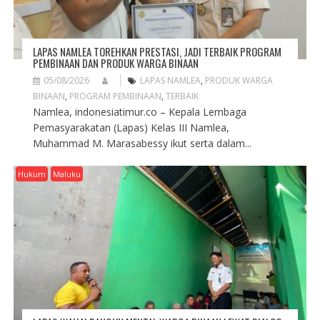
LAPAS NAMLEA TOREHKAN PRESTASI, JADI TERBAIK PROGRAM
PEMBINAAN DAN PRODUK WARGA BINAAN
05/08/2026
LAPAS NAMLEA
,
PRODUK WARGA
BINAAN
,
PROGRAM PEMBINAAN
,
TERBAIK
Namlea, indonesiatimur.co – Kepala Lembaga
Pemasyarakatan (Lapas) Kelas III Namlea,
Muhammad M. Marasabessy ikut serta dalam...
Hukum
Maluku