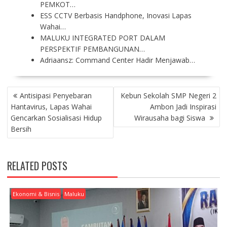
PEMKOT…
ESS CCTV Berbasis Handphone, Inovasi Lapas
Wahai…
MALUKU INTEGRATED PORT DALAM
PERSPEKTIF PEMBANGUNAN…
Adriaansz: Command Center Hadir Menjawab…
P
Antisipasi Penyebaran
Kebun Sekolah SMP Negeri 2
O
Hantavirus, Lapas Wahai
Ambon Jadi Inspirasi
S
Gencarkan Sosialisasi Hidup
Wirausaha bagi Siswa
T
Bersih
N
A
V
RELATED POSTS
I
G
A
Ekonomi & Bisnis
Maluku
T
I
O