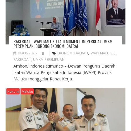
N
RAKERDA II IWAPI MALUKU JADI MOMENTUM PERKUAT UMKM
PEREMPUAN, DORONG EKONOMI DAERAH
06/08/2026
EKONOMI DAERAH
,
IWAPI MALUKU
,
RAKERDA II
,
UMKM PEREMPUAN
Ambon, indonesiatimur.co – Dewan Pengurus Daerah
Ikatan Wanita Pengusaha Indonesia (IWAPI) Provinsi
Maluku menggelar Rapat Kerja...
Hukum
Maluku