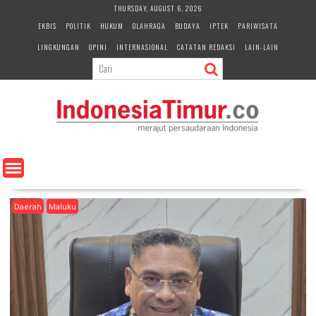
S
THURSDAY, AUGUST 6, 2026
k
EKBIS
POLITIK
HUKUM
OLAHRAGA
BUDAYA
IPTEK
PARIWISATA
i
LINGKUNGAN
OPINI
INTERNASIONAL
CATATAN REDAKSI
LAIN-LAIN
p
t
o
c
o
n
t
e
n
t
Daerah
Maluku