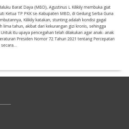
Maluku Barat Daya (MBD), Agustinus L Kilikily membuka giat
iikuti Ketua TP PKK se-Kabupaten MBD, di Gedung Serba Guna
butannya, Kilikily katakan, stunting adalah kondisi gagal
 lima tahun, akibat dari kekurangan gizi kronis, sehingga
. Untuk itu upaya pencegahan telah dilakukan agar anak- anak
i Peraturan Presiden Nomor 72 Tahun 2021 tentang Percepatan
n secara…