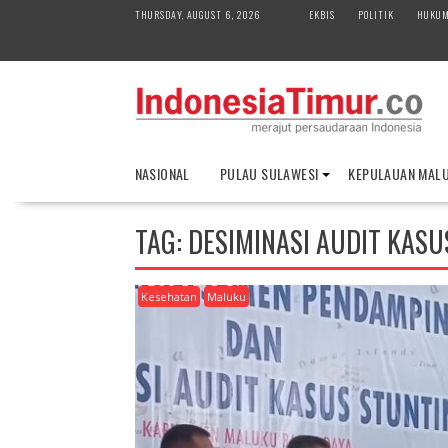
S
THURSDAY, AUGUST 6, 2026
EKBIS
POLITIK
HUKU
k
i
p
t
o
c
o
NASIONAL
PULAU SULAWESI
KEPULAUAN MAL
n
t
e
TAG:
DESIMINASI AUDIT KASU
n
t
Kesehatan
Maluku