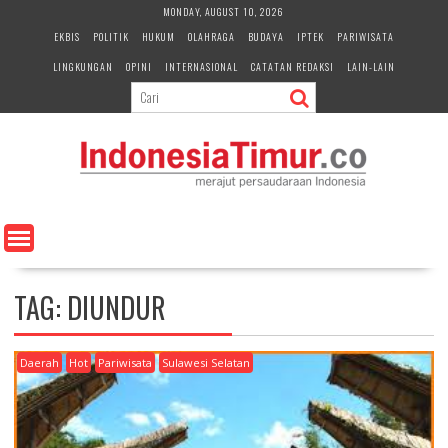
S
MONDAY, AUGUST 10, 2026
k
EKBIS
POLITIK
HUKUM
OLAHRAGA
BUDAYA
IPTEK
PARIWISATA
i
LINGKUNGAN
OPINI
INTERNASIONAL
CATATAN REDAKSI
LAIN-LAIN
p
t
o
c
o
n
t
e
n
t
TAG:
DIUNDUR
Daerah
Hot
Pariwisata
Sulawesi Selatan