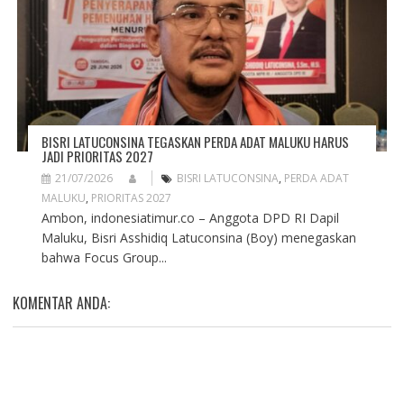
BISRI LATUCONSINA TEGASKAN PERDA ADAT MALUKU HARUS
JADI PRIORITAS 2027
21/07/2026
BISRI LATUCONSINA
,
PERDA ADAT
MALUKU
,
PRIORITAS 2027
Ambon, indonesiatimur.co – Anggota DPD RI Dapil
Maluku, Bisri Asshidiq Latuconsina (Boy) menegaskan
bahwa Focus Group...
KOMENTAR ANDA: