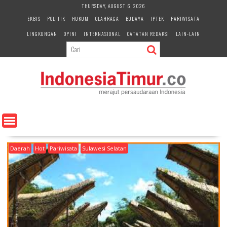
S
THURSDAY, AUGUST 6, 2026
k
EKBIS
POLITIK
HUKUM
OLAHRAGA
BUDAYA
IPTEK
PARIWISATA
i
LINGKUNGAN
OPINI
INTERNASIONAL
CATATAN REDAKSI
LAIN-LAIN
p
t
o
c
o
n
t
e
n
t
Daerah
Hot
Pariwisata
Sulawesi Selatan