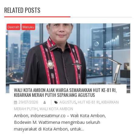
A
RELATED POSTS
V
I
G
Daerah
Maluku
A
T
I
O
N
WALI KOTA AMBON AJAK WARGA SEMARAKKAN HUT KE-81 RI,
KIBARKAN MERAH PUTIH SEPANJANG AGUSTUS
29/07/2026
AGUSTUS
,
HUT KE-81 RI
,
KIBARKAN
MERAH PUTIH
,
WALI KOTA AMBON
Ambon, indonesiatimur.co – Wali Kota Ambon,
Bodewin M. Wattimena mengimbau seluruh
masyarakat di Kota Ambon, untuk...