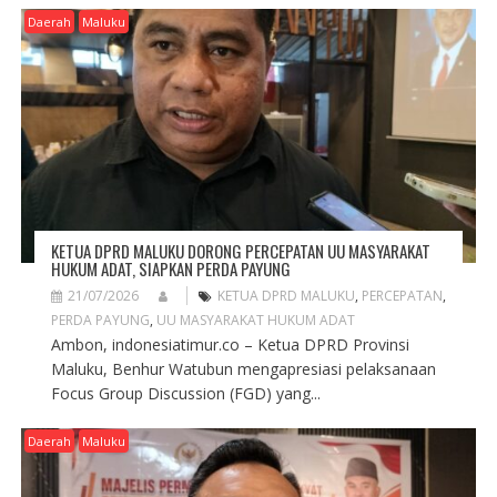
Daerah
Maluku
KETUA DPRD MALUKU DORONG PERCEPATAN UU MASYARAKAT
HUKUM ADAT, SIAPKAN PERDA PAYUNG
21/07/2026
KETUA DPRD MALUKU
,
PERCEPATAN
,
PERDA PAYUNG
,
UU MASYARAKAT HUKUM ADAT
Ambon, indonesiatimur.co – Ketua DPRD Provinsi
Maluku, Benhur Watubun mengapresiasi pelaksanaan
Focus Group Discussion (FGD) yang...
Daerah
Maluku