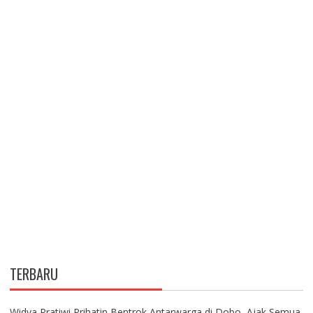
TERBARU
Widya Pratiwi Prihatin Bentrok Antarwarga di Dobo, Ajak Semua