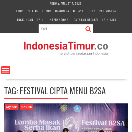
S
FRIDAY, AUGUST 7, 2026
k
EKBIS
POLITIK
HUKUM
OLAHRAGA
BUDAYA
IPTEK
PARIWISATA
i
LINGKUNGAN
OPINI
INTERNASIONAL
CATATAN REDAKSI
LAIN-LAIN
p
t
o
c
o
n
t
e
n
t
TAG:
FESTIVAL CIPTA MENU B2SA
Agenda
Maluku