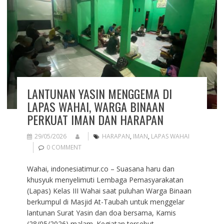
LANTUNAN YASIN MENGGEMA DI
LAPAS WAHAI, WARGA BINAAN
PERKUAT IMAN DAN HARAPAN
29/05/2026
HARAPAN
,
IMAN
,
LAPAS WAHAI
0 COMMENT
Wahai, indonesiatimur.co – Suasana haru dan
khusyuk menyelimuti Lembaga Pemasyarakatan
(Lapas) Kelas III Wahai saat puluhan Warga Binaan
berkumpul di Masjid At-Taubah untuk menggelar
lantunan Surat Yasin dan doa bersama, Kamis
(28/05/2026) malam. Kegiatan tersebut