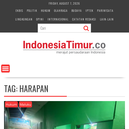
S
FRIDAY, AUGUST 7, 2026
k
EKBIS
POLITIK
HUKUM
OLAHRAGA
BUDAYA
IPTEK
PARIWISATA
i
LINGKUNGAN
OPINI
INTERNASIONAL
CATATAN REDAKSI
LAIN-LAIN
p
t
o
c
o
n
t
e
n
t
TAG:
HARAPAN
Hukum
Maluku