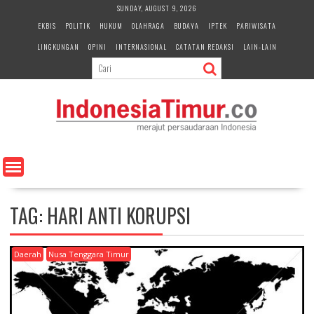
S
SUNDAY, AUGUST 9, 2026
k
EKBIS
POLITIK
HUKUM
OLAHRAGA
BUDAYA
IPTEK
PARIWISATA
i
LINGKUNGAN
OPINI
INTERNASIONAL
CATATAN REDAKSI
LAIN-LAIN
p
t
o
c
o
n
t
e
n
t
TAG:
HARI ANTI KORUPSI
Daerah
Nusa Tenggara Timur