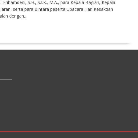
hamdeni, S.H., S.I.K., M.A., para Kepala Bagian, Kepala
ajaran, serta para Bintara peserta Upacara Hari Kesaktian
jalan dengan…