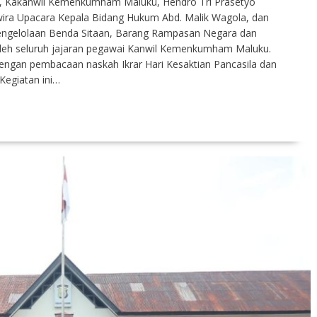
ni, Kakanwil Kemenkumham Maluku, Hendro Tri Prasetyo
rwira Upacara Kepala Bidang Hukum Abd. Malik Wagola, dan
ngelolaan Benda Sitaan, Barang Rampasan Negara dan
 oleh seluruh jajaran pegawai Kanwil Kemenkumham Maluku.
dengan pembacaan naskah Ikrar Hari Kesaktian Pancasila dan
egiatan ini…