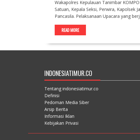
Wakapolres Kepulauan Tanimbar KOMPOL Fri
Satuan, Kepala Seksi, Perwira, Kapolsek J
Pancasila. Pelaksanaan Upacara yang ber
READ MORE
INDONESIATIMUR.CO
Tentang indonesiatimur.co
Definisi
Pedoman Media Siber
Arsip Berita
Informasi Iklan
Kebijakan Privasi