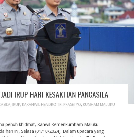
ADI IRUP HARI KESAKTIAN PANCASILA
CASILA
,
IRUP
,
KAKANWIL HENDRO TRI PRASETYO
,
KUMHAM MALUKU
ana penuh khidmat, Kanwil Kemenkumham Maluku
a hari ini, Selasa (01/10/2024). Dalam upacara yang