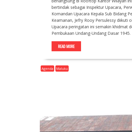
berlangsung di Rooftop Kantor Wilayah i
bertindak sebagai Inspektur Upacara, Pe
Komandan Upacara Kepala Sub Bidang Pe
Keamanan, Jefry Rooy Persulessy diikuti
Upacara peringatan ini semakin khidmat 
Pembukaan Undang-Undang Dasar 1945. K
READ MORE
Agenda
Maluku