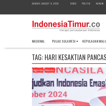
S
SUNDAY, AUGUST 9, 2026
EKBIS
POLITIK
HUKUM
k
i
p
t
o
c
o
NASIONAL
PULAU SULAWESI
KEPULAUAN MAL
n
t
e
TAG:
HARI KESAKTIAN PANCAS
n
t
Agenda
Maluku