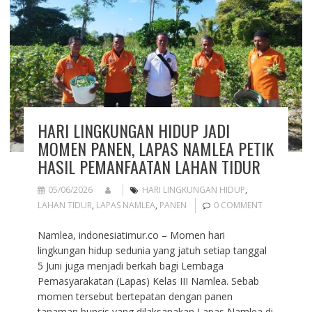
HARI LINGKUNGAN HIDUP JADI
MOMEN PANEN, LAPAS NAMLEA PETIK
HASIL PEMANFAATAN LAHAN TIDUR
05/06/2026
HARI LINGKUNGAN HIDUP
,
LAHAN TIDUR
,
LAPAS NAMLEA
,
PANEN
0 COMMENT
Namlea, indonesiatimur.co – Momen hari
lingkungan hidup sedunia yang jatuh setiap tanggal
5 Juni juga menjadi berkah bagi Lembaga
Pemasyarakatan (Lapas) Kelas III Namlea. Sebab
momen tersebut bertepatan dengan panen
tanaman buncis yang dilaksanakan Lapas Namlea di