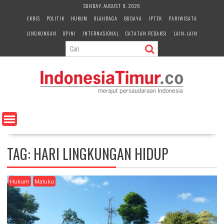
S
SUNDAY, AUGUST 9, 2026
k
EKBIS
POLITIK
HUKUM
OLAHRAGA
BUDAYA
IPTEK
PARIWISATA
i
LINGKUNGAN
OPINI
INTERNASIONAL
CATATAN REDAKSI
LAIN-LAIN
p
t
o
c
o
n
t
e
n
t
TAG:
HARI LINGKUNGAN HIDUP
Hukum
Maluku