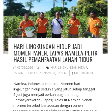
HARI LINGKUNGAN HIDUP JADI
MOMEN PANEN, LAPAS NAMLEA PETIK
HASIL PEMANFAATAN LAHAN TIDUR
05/06/2026
HARI LINGKUNGAN HIDUP
,
LAHAN TIDUR
,
LAPAS NAMLEA
,
PANEN
0 COMMENT
Namlea, indonesiatimur.co – Momen hari
lingkungan hidup sedunia yang jatuh setiap tanggal
5 Juni juga menjadi berkah bagi Lembaga
Pemasyarakatan (Lapas) Kelas III Namlea. Sebab
momen tersebut bertepatan dengan panen
tanaman buncis yang dilaksanakan Lapas Namlea di