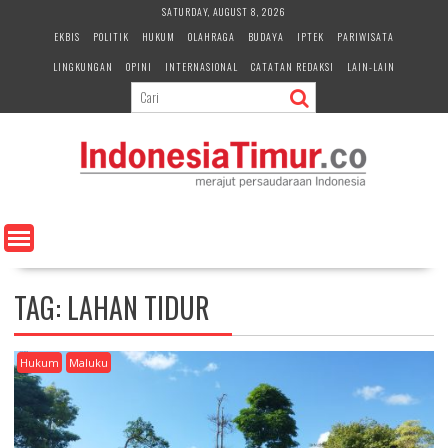
S
SATURDAY, AUGUST 8, 2026
k
EKBIS
POLITIK
HUKUM
OLAHRAGA
BUDAYA
IPTEK
PARIWISATA
i
LINGKUNGAN
OPINI
INTERNASIONAL
CATATAN REDAKSI
LAIN-LAIN
p
t
o
c
o
n
t
e
n
t
TAG:
LAHAN TIDUR
Hukum
Maluku