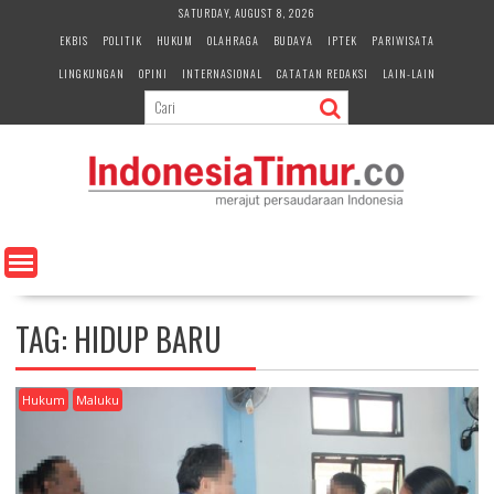
S
SATURDAY, AUGUST 8, 2026
k
EKBIS
POLITIK
HUKUM
OLAHRAGA
BUDAYA
IPTEK
PARIWISATA
i
LINGKUNGAN
OPINI
INTERNASIONAL
CATATAN REDAKSI
LAIN-LAIN
p
t
o
c
o
n
t
e
n
t
TAG:
HIDUP BARU
Hukum
Maluku