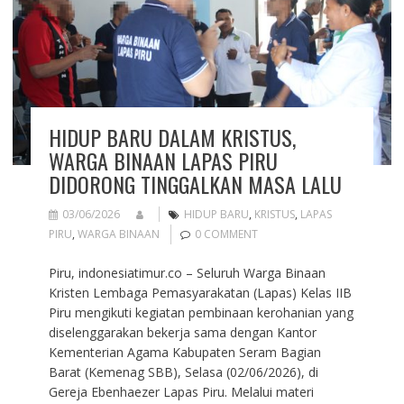
HIDUP BARU DALAM KRISTUS,
WARGA BINAAN LAPAS PIRU
DIDORONG TINGGALKAN MASA LALU
03/06/2026
HIDUP BARU
,
KRISTUS
,
LAPAS
PIRU
,
WARGA BINAAN
0 COMMENT
Piru, indonesiatimur.co – Seluruh Warga Binaan
Kristen Lembaga Pemasyarakatan (Lapas) Kelas IIB
Piru mengikuti kegiatan pembinaan kerohanian yang
diselenggarakan bekerja sama dengan Kantor
Kementerian Agama Kabupaten Seram Bagian
Barat (Kemenag SBB), Selasa (02/06/2026), di
Gereja Ebenhaezer Lapas Piru. Melalui materi