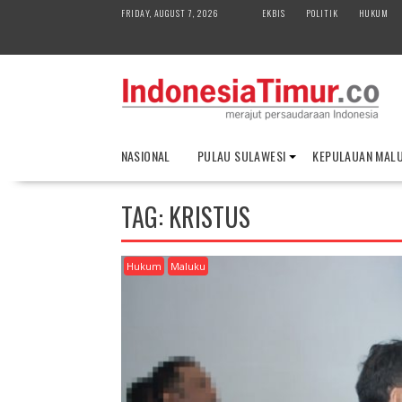
S
FRIDAY, AUGUST 7, 2026
EKBIS
POLITIK
HUKUM
k
i
p
t
o
c
o
NASIONAL
PULAU SULAWESI
KEPULAUAN MAL
n
t
e
TAG:
KRISTUS
n
t
Hukum
Maluku