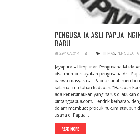
PENGUSAHA ASLI PAPUA INGI
BARU
29/10/2014
HIPMAS
,
PENGUSAHA 
Jayapura – Himpunan Pengusaha Muda Ana
bisa memberdayakan pengusaha Asli Pap
bahwa masyarakat Papua sudah memberika
selama lima tahun kedepan. “Harapan ka
ada keberpihakkan yang harus dilakukan di 
bintangpapua.com. Hendrik berharap, denga
dalam membuat produk hukum ataupun da
usaha di Papua…
READ MORE