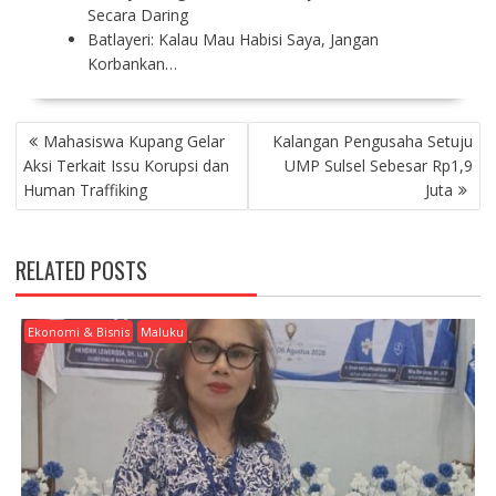
Secara Daring
Batlayeri: Kalau Mau Habisi Saya, Jangan
Korbankan…
P
Mahasiswa Kupang Gelar
Kalangan Pengusaha Setuju
O
Aksi Terkait Issu Korupsi dan
UMP Sulsel Sebesar Rp1,9
S
Human Traffiking
Juta
T
N
A
RELATED POSTS
V
I
G
Ekonomi & Bisnis
Maluku
A
T
I
O
N