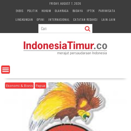
S
FRIDAY, AUGUST 7, 2026
k
EKBIS
POLITIK
HUKUM
OLAHRAGA
BUDAYA
IPTEK
PARIWISATA
i
LINGKUNGAN
OPINI
INTERNASIONAL
CATATAN REDAKSI
LAIN-LAIN
p
t
o
c
o
n
t
e
n
t
Ekonomi & Bisnis
Papua