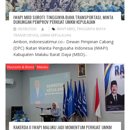
IWAPI MBD SOROTI TINGGINYA BIAYA TRANSPORTASI, MINTA
DUKUNGAN PEMPROV PERKUAT UMKM KEPULAUAN
06/08/2026
IWAPI MBD
,
TINGGINYA BIAYA
TRANSPORTASI
,
UMKM KEPULAUAN
Ambon, indonesiatimur.co– Dewan Pimpinan Cabang
(DPC) Ikatan Wanita Pengusaha Indonesia (IWAPI)
Kabupaten Maluku Barat Daya (MBD)...
Ekonomi & Bisnis
Maluku
RAKERDA II IWAPI MALUKU JADI MOMENTUM PERKUAT UMKM