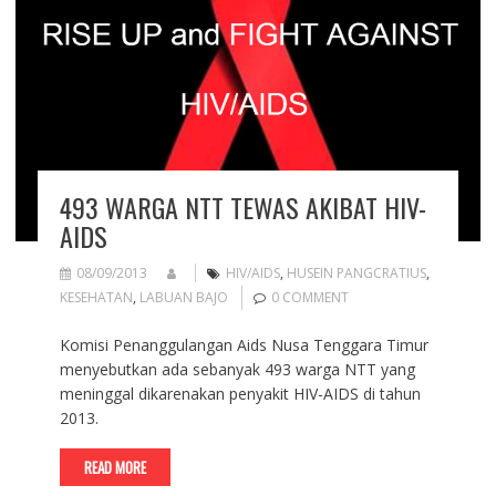
493 WARGA NTT TEWAS AKIBAT HIV-
AIDS
08/09/2013
HIV/AIDS
,
HUSEIN PANGCRATIUS
,
KESEHATAN
,
LABUAN BAJO
0 COMMENT
Komisi Penanggulangan Aids Nusa Tenggara Timur
menyebutkan ada sebanyak 493 warga NTT yang
meninggal dikarenakan penyakit HIV-AIDS di tahun
2013.
READ MORE