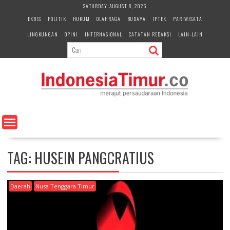
S
SATURDAY, AUGUST 8, 2026
k
EKBIS
POLITIK
HUKUM
OLAHRAGA
BUDAYA
IPTEK
PARIWISATA
i
LINGKUNGAN
OPINI
INTERNASIONAL
CATATAN REDAKSI
LAIN-LAIN
p
t
o
c
o
n
t
e
n
t
TAG:
HUSEIN PANGCRATIUS
Daerah
Nusa Tenggara Timur