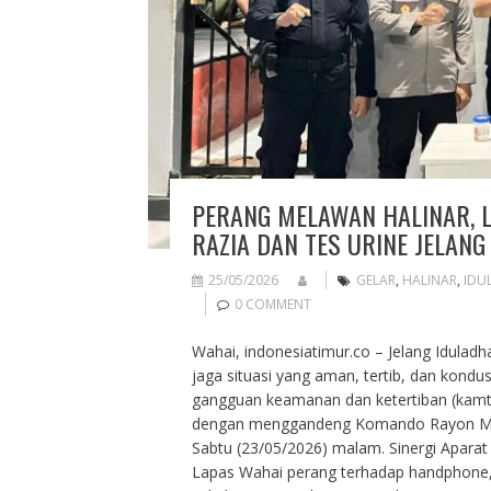
PERANG MELAWAN HALINAR, L
RAZIA DAN TES URINE JELANG
25/05/2026
GELAR
,
HALINAR
,
IDU
0 COMMENT
Wahai, indonesiatimur.co – Jelang Idulad
jaga situasi yang aman, tertib, dan kondus
gangguan keamanan dan ketertiban (kamti
dengan menggandeng Komando Rayon Milite
Sabtu (23/05/2026) malam. Sinergi Aparat
Lapas Wahai perang terhadap handphone, p