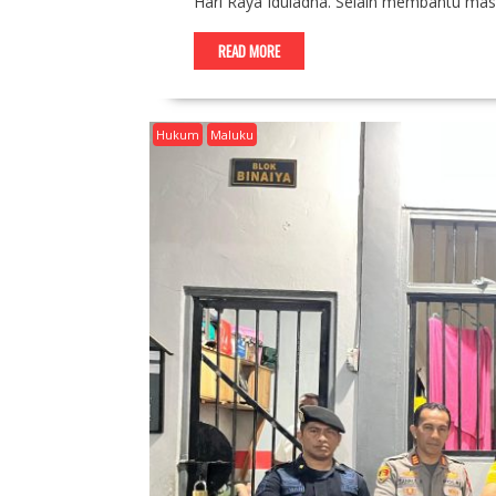
Hari Raya Iduladha. Selain membantu m
READ MORE
Hukum
Maluku