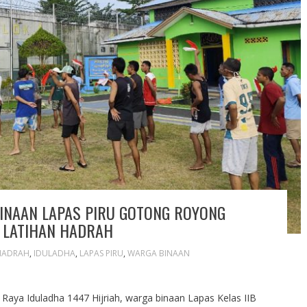
INAAN LAPAS PIRU GOTONG ROYONG
 LATIHAN HADRAH
HADRAH
,
IDULADHA
,
LAPAS PIRU
,
WARGA BINAAN
Raya Iduladha 1447 Hijriah, warga binaan Lapas Kelas IIB