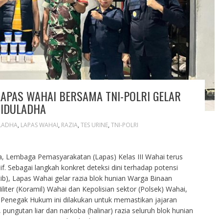
APAS WAHAI BERSAMA TNI-POLRI GELAR
 IDULADHA
LADHA
,
LAPAS WAHAI
,
RAZIA
,
TES URINE
,
TNI-POLRI
ha, Lembaga Pemasyarakatan (Lapas) Kelas III Wahai terus
if. Sebagai langkah konkret deteksi dini terhadap potensi
b), Lapas Wahai gelar razia blok hunian Warga Binaan
r (Koramil) Wahai dan Kepolisian sektor (Polsek) Wahai,
 Penegak Hukum ini dilakukan untuk memastikan jajaran
ungutan liar dan narkoba (halinar) razia seluruh blok hunian