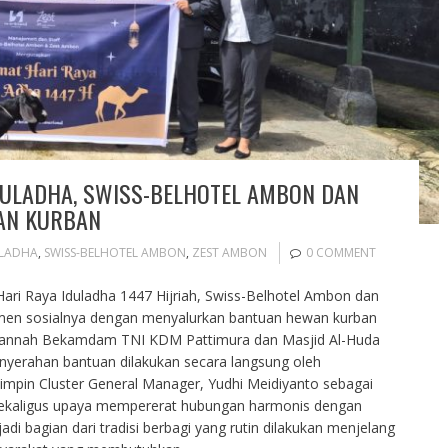
DULADHA, SWISS-BELHOTEL AMBON DAN
AN KURBAN
LADHA
,
SWISS-BELHOTEL AMBON
,
ZEST AMBON
0 COMMENT
ri Raya Iduladha 1447 Hijriah, Swiss-Belhotel Ambon dan
en sosialnya dengan menyalurkan bantuan hewan kurban
 Jannah Bekamdam TNI KDM Pattimura dan Masjid Al-Huda
nyerahan bantuan dilakukan secara langsung oleh
impin Cluster General Manager, Yudhi Meidiyanto sebagai
sekaligus upaya mempererat hubungan harmonis dengan
adi bagian dari tradisi berbagi yang rutin dilakukan menjelang