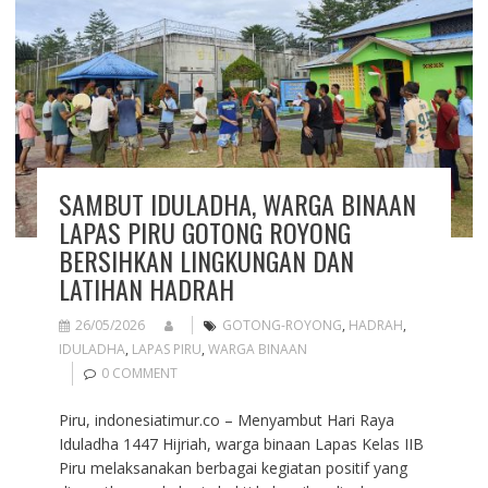
SAMBUT IDULADHA, WARGA BINAAN
LAPAS PIRU GOTONG ROYONG
BERSIHKAN LINGKUNGAN DAN
LATIHAN HADRAH
26/05/2026
GOTONG-ROYONG
,
HADRAH
,
IDULADHA
,
LAPAS PIRU
,
WARGA BINAAN
0 COMMENT
Piru, indonesiatimur.co – Menyambut Hari Raya
Iduladha 1447 Hijriah, warga binaan Lapas Kelas IIB
Piru melaksanakan berbagai kegiatan positif yang