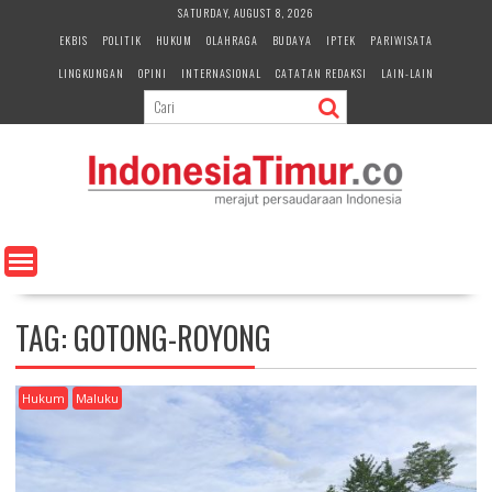
S
SATURDAY, AUGUST 8, 2026
k
EKBIS
POLITIK
HUKUM
OLAHRAGA
BUDAYA
IPTEK
PARIWISATA
i
LINGKUNGAN
OPINI
INTERNASIONAL
CATATAN REDAKSI
LAIN-LAIN
p
t
o
c
o
n
t
e
n
t
TAG:
GOTONG-ROYONG
Hukum
Maluku