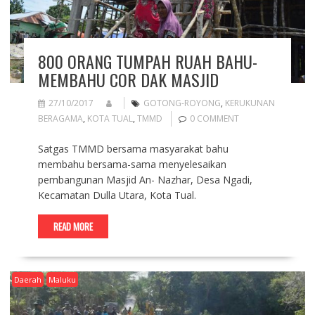
800 ORANG TUMPAH RUAH BAHU-
MEMBAHU COR DAK MASJID
27/10/2017
GOTONG-ROYONG
,
KERUKUNAN
BERAGAMA
,
KOTA TUAL
,
TMMD
0 COMMENT
Satgas TMMD bersama masyarakat bahu
membahu bersama-sama menyelesaikan
pembangunan Masjid An- Nazhar, Desa Ngadi,
Kecamatan Dulla Utara, Kota Tual.
READ MORE
Daerah
Maluku