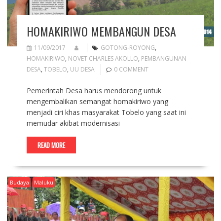
HOMAKIRIWO MEMBANGUN DESA
11/09/2017
GOTONG-ROYONG
,
HOMAKIRIWO
,
NOVET CHARLES AKOLLO
,
PEMBANGUNAN
DESA
,
TOBELO
,
UU DESA
0 COMMENT
Pemerintah Desa harus mendorong untuk
mengembalikan semangat homakiriwo yang
menjadi ciri khas masyarakat Tobelo yang saat ini
memudar akibat modernisasi
READ MORE
Budaya
Maluku