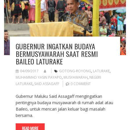
GUBERNUR INGATKAN BUDAYA
BERMUSYAWARAH SAAT RESMI
BAILEO LATURAKE
04/09/2017
GOTONG-ROYONG
,
LATURAKE
,
MUHAMMAD YASIN PAYAPO
,
MUSYAWARAH
,
NEGERI
LATURAKE
,
SAID ASSAGAFF
0 COMMENT
Gubernur Maluku Said Assagaff mengingatkan
pentingnya budaya musyawarah di rumah adat atau
Baileo, untuk mencari jalan keluar bagi masalah
bersama.
READ MORE