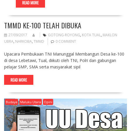
READ MORE
​TMMD KE-100 TELAH DIBUKA
27/09/2017
GOTONG-ROYONG
,
KOTA TUAL
,
MAKLON
UBRA
,
NARKOBA
,
TMMD
0 COMMENT
Upacara Pembukaan TNI Manunggal Membangun Desa ke-100
di desa Lebetawi, Tual, diikuti oleh TNI, Polri dan gabungan
pelajar SMP, SMA serta masyarakat sipil
READ MORE
Budaya
Maluku Utara
Opini