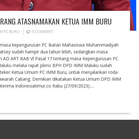
ILARANG ATASNAMAKAN KETUA IMM BURU
M PC BURU
0 COMMENT
n masa kepengurusan PC Ikatan Mahasiswa Muhammadiyah
tsey sudah hampir dua tahun lebih, sedangkan masa
 AD ART BAB Vl Pasal 17 tentang masa Kepengurusan PC
luku melalui rapat pleno BPH DPD IMM Maluku sudah
ateker Ketua Umum PC IMM Buru, untuk menjalankan roda
syawarah Cabang. Demikian dikatakan Ketua Umum DPD IMM
iterima Indonesiatimur.co Rabu (27/09/2023).…