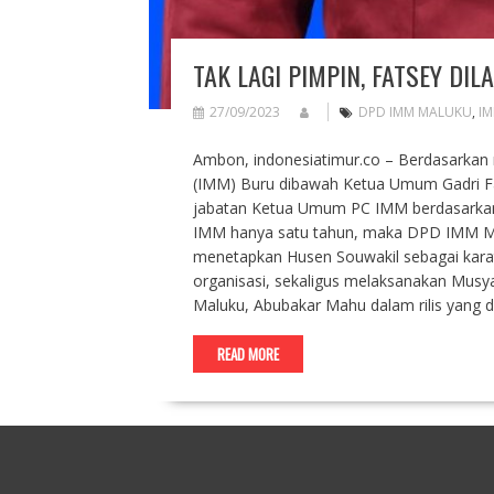
TAK LAGI PIMPIN, FATSEY D
27/09/2023
DPD IMM MALUKU
,
IM
Ambon, indonesiatimur.co – Berdasarka
(IMM) Buru dibawah Ketua Umum Gadri Fa
jabatan Ketua Umum PC IMM berdasarkan
IMM hanya satu tahun, maka DPD IMM Ma
menetapkan Husen Souwakil sebagai kar
organisasi, sekaligus melaksanakan Mu
Maluku, Abubakar Mahu dalam rilis yang d
READ MORE