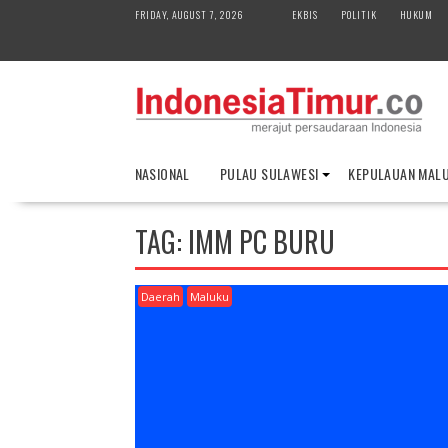
S
FRIDAY, AUGUST 7, 2026
EKBIS
POLITIK
HUKUM
k
i
p
t
o
c
o
NASIONAL
PULAU SULAWESI
KEPULAUAN MAL
n
t
e
TAG:
IMM PC BURU
n
t
Daerah
Maluku