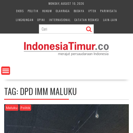
S
MONDAY, AUGUST 10, 2026
k
EKBIS
POLITIK
HUKUM
OLAHRAGA
BUDAYA
IPTEK
PARIWISATA
i
LINGKUNGAN
OPINI
INTERNASIONAL
CATATAN REDAKSI
LAIN-LAIN
p
t
o
c
o
n
t
e
n
t
TAG:
DPD IMM MALUKU
Maluku
Politik