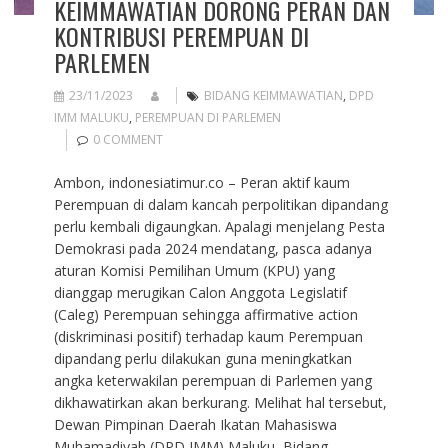
KEIMMAWATIAN DORONG PERAN DAN
KONTRIBUSI PEREMPUAN DI
PARLEMEN
23/11/2023
BIDANG KEIMMAWATIAN
,
DPD
IMM MALUKU
,
PEREMPUAN DI PARLEMEN
0 COMMENT
Ambon, indonesiatimur.co – Peran aktif kaum
Perempuan di dalam kancah perpolitikan dipandang
perlu kembali digaungkan. Apalagi menjelang Pesta
Demokrasi pada 2024 mendatang, pasca adanya
aturan Komisi Pemilihan Umum (KPU) yang
dianggap merugikan Calon Anggota Legislatif
(Caleg) Perempuan sehingga affirmative action
(diskriminasi positif) terhadap kaum Perempuan
dipandang perlu dilakukan guna meningkatkan
angka keterwakilan perempuan di Parlemen yang
dikhawatirkan akan berkurang. Melihat hal tersebut,
Dewan Pimpinan Daerah Ikatan Mahasiswa
Muhamadiyah (DPD IMM) Maluku, Bidang