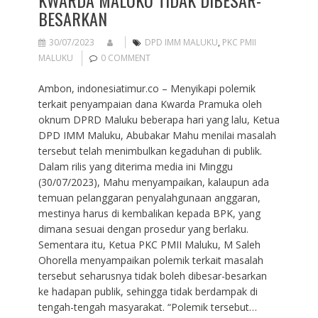
KWARDA MALUKU TIDAK DIBESAR-
BESARKAN
30/07/2023
DPD IMM MALUKU
,
PKC PMII
MALUKU
0 COMMENT
Ambon, indonesiatimur.co – Menyikapi polemik
terkait penyampaian dana Kwarda Pramuka oleh
oknum DPRD Maluku beberapa hari yang lalu, Ketua
DPD IMM Maluku, Abubakar Mahu menilai masalah
tersebut telah menimbulkan kegaduhan di publik.
Dalam rilis yang diterima media ini Minggu
(30/07/2023), Mahu menyampaikan, kalaupun ada
temuan pelanggaran penyalahgunaan anggaran,
mestinya harus di kembalikan kepada BPK, yang
dimana sesuai dengan prosedur yang berlaku.
Sementara itu, Ketua PKC PMII Maluku, M Saleh
Ohorella menyampaikan polemik terkait masalah
tersebut seharusnya tidak boleh dibesar-besarkan
ke hadapan publik, sehingga tidak berdampak di
tengah-tengah masyarakat. “Polemik tersebut…