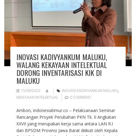
INOVASI KADIVYANKUM MALUKU,
WALANG KEKAYAAN INTELEKTUAL
DORONG INVENTARISASI KIK DI
MALUKU
15/09/2023
INOVASI KADIVYANKUM MALUKU
,
KEKAYAAN INTELEKTUAL
0 COMMENT
Ambon, indonesiatimur.co – Pelaksanaan Seminar
Rancangan Proyek Perubahan PKN Tk. II Angkatan
XXVII yang merupakan kerja sama antara LAN R.I
dan BPSDM Provinsi Jawa Barat diiikuti oleh Kepala