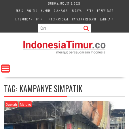
S
SUNDAY, AUGUST 9, 2026
k
EKBIS
POLITIK
HUKUM
OLAHRAGA
BUDAYA
IPTEK
PARIWISATA
i
LINGKUNGAN
OPINI
INTERNASIONAL
CATATAN REDAKSI
LAIN-LAIN
p
t
o
c
o
n
t
e
n
t
TAG:
KAMPANYE SIMPATIK
Daerah
Maluku