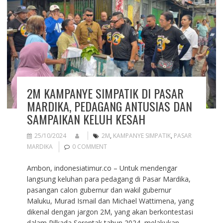
2M KAMPANYE SIMPATIK DI PASAR
MARDIKA, PEDAGANG ANTUSIAS DAN
SAMPAIKAN KELUH KESAH
25/10/2024
2M
,
KAMPANYE SIMPATIK
,
PASAR
MARDIKA
0 COMMENT
Ambon, indonesiatimur.co – Untuk mendengar
langsung keluhan para pedagang di Pasar Mardika,
pasangan calon gubernur dan wakil gubernur
Maluku, Murad Ismail dan Michael Wattimena, yang
dikenal dengan jargon 2M, yang akan berkontestasi
dalam Pilkada Serentak tahun 2024, melakukan