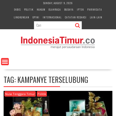
S
SUNDAY, AUGUST 9, 2026
k
EKBIS
POLITIK
HUKUM
OLAHRAGA
BUDAYA
IPTEK
PARIWISATA
i
LINGKUNGAN
OPINI
INTERNASIONAL
CATATAN REDAKSI
LAIN-LAIN
p
t
o
c
o
n
t
e
n
t
TAG:
KAMPANYE TERSELUBUNG
Nusa Tenggara Timur
Politik