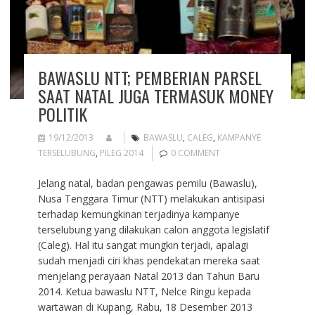
BAWASLU NTT; PEMBERIAN PARSEL
SAAT NATAL JUGA TERMASUK MONEY
POLITIK
19/12/2013
BAWASLU
,
CALEG
,
KAMPANYE
TERSELUBUNG
,
PILEG 2014
0 COMMENT
Jelang natal, badan pengawas pemilu (Bawaslu),
Nusa Tenggara Timur (NTT) melakukan antisipasi
terhadap kemungkinan terjadinya kampanye
terselubung yang dilakukan calon anggota legislatif
(Caleg). Hal itu sangat mungkin terjadi, apalagi
sudah menjadi ciri khas pendekatan mereka saat
menjelang perayaan Natal 2013 dan Tahun Baru
2014. Ketua bawaslu NTT, Nelce Ringu kepada
wartawan di Kupang, Rabu, 18 Desember 2013