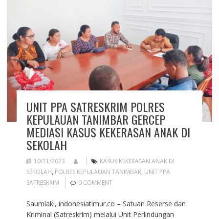
UNIT PPA SATRESKRIM POLRES
KEPULAUAN TANIMBAR GERCEP
MEDIASI KASUS KEKERASAN ANAK DI
SEKOLAH
10/11/2023
KASUS KEKERASAN ANAK DI
SEKOLAH
,
POLRES KEPULAUAN TANIMBAR
,
UNIT PPA
SATRESKRIM
0 COMMENT
Saumlaki, indonesiatimur.co – Satuan Reserse dan
Kriminal (Satreskrim) melalui Unit Perlindungan