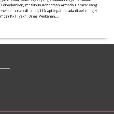
sil dipadamkan, meskipun Kendaraan Armada Damkar yang
nesiatimur.co di lokasi, titik api tepat berada di belakang 4
emda) KKT, yakni Dinas Perikanan,…