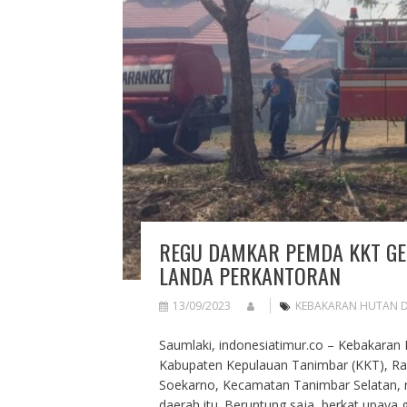
REGU DAMKAR PEMDA KKT GE
LANDA PERKANTORAN
13/09/2023
KEBAKARAN HUTAN 
Saumlaki, indonesiatimur.co – Kebakaran H
Kabupaten Kepulauan Tanimbar (KKT), Rabu 
Soekarno, Kecamatan Tanimbar Selatan, 
daerah itu. Beruntung saja, berkat upaya