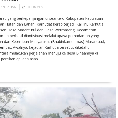
DAN LAHAN
0 COMMENT
marau yang berkepanjangan di seantero Kabupaten Kepulauan
 Hutan dan Lahan (Karhutla) kerap terjadi. Kali ini, Karhutla
batasan Desa Marantutul dan Desa Wermatang, Kecamatan
mun berhasil diantisipasi melalui upaya pemadaman yang
 dan Ketertiban Masyarakat (Bhabinkamtibmas) Marantutul,
mpat. Awalnya, kejadian Karhutla tersebut diketahui
tara melakukan perjalanan menuju ke desa Binaannya di
a percikan api dan asap…