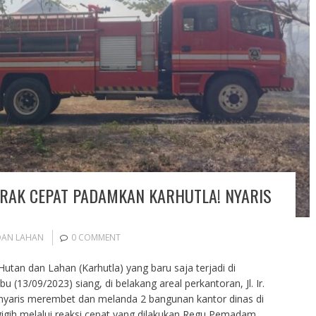
RAK CEPAT PADAMKAN KARHUTLA! NYARIS
DAN LAHAN
0 COMMENT
utan dan Lahan (Karhutla) yang baru saja terjadi di
(13/09/2023) siang, di belakang areal perkantoran, Jl. Ir.
nyaris merembet dan melanda 2 bangunan kantor dinas di
 gigih melalui reaksi cepat yang dilakukan Regu Pemadam