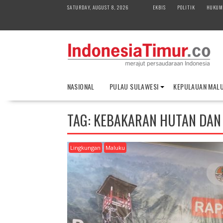
S
SATURDAY, AUGUST 8, 2026
EKBIS
POLITIK
HUKUM
k
i
p
t
o
c
o
NASIONAL
PULAU SULAWESI
KEPULAUAN MAL
n
t
e
TAG:
KEBAKARAN HUTAN DAN
n
t
Lingkungan
Maluku