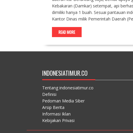
Kebakaran (Damkar) setempat, api berha
dimiliki hanya 1 buah. Sesuai pantauan indo
Kantor Dinas milik Pemerintah Daerah (P
READ MORE
INDONESIATIMUR.CO
Tentang indonesiatimur.co
Definisi
Pedoman Media Siber
Arsip Berita
Informasi Iklan
Kebijakan Privasi