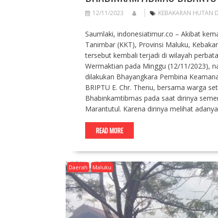
12/11/2023
KEBAKARAN HUTAN 
Saumlaki, indonesiatimur.co – Akibat ke
Tanimbar (KKT), Provinsi Maluku, Kebakaran
tersebut kembali terjadi di wilayah per
Wermaktian pada Minggu (12/11/2023), na
dilakukan Bhayangkara Pembina Keamanan
BRIPTU E. Chr. Thenu, bersama warga sete
Bhabinkamtibmas pada saat dirinya semen
Marantutul. Karena dirinya melihat adany
READ MORE
Daerah
Maluku