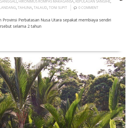
GANGGALI
,
HIRONIMUS ROMPAS MAKAGANSA
,
KEPULAUAN SANGIHE
,
LANDANG
,
TAHUNA
,
TALAUD
,
TONI SUPIT
0 COMMENT
h Provinsi Perbatasan Nusa Utara sepakat membiaya sendiri
ersebut selama 2 tahun