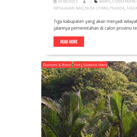
01/05/2013
BIARO
,
CONSTANTIN 
KEPULAUAN SIAU
,
NUSA UTARA
,
PILKADA
,
TAGU
Tiga kabupaten yang akan menjadi wilaya
jalannya pemerintahan di calon provinsi t
READ MORE
Ekonomi & Bisnis
Hot
Sulawesi Utara