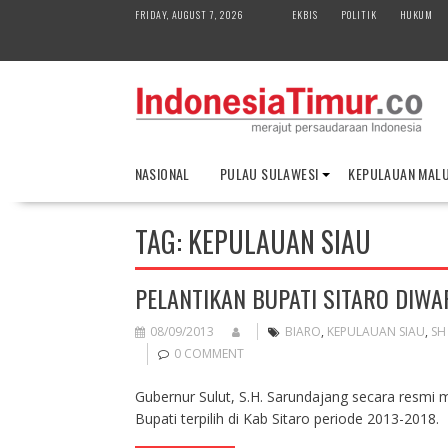
S
FRIDAY, AUGUST 7, 2026
EKBIS
POLITIK
HUKUM
k
i
p
t
o
c
o
NASIONAL
PULAU SULAWESI
KEPULAUAN MAL
n
t
e
TAG:
KEPULAUAN SIAU
n
t
PELANTIKAN BUPATI SITARO DIWA
08/09/2013
BIARO
,
KEPULAUAN SIAU
,
SH
0 COMMENT
Gubernur Sulut, S.H. Sarundajang secara resmi m
Bupati terpilih di Kab Sitaro periode 2013-2018.