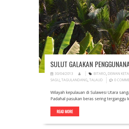
SULUT GALAKAN PENGGUNANA
30/04/2013
BITARO
,
DEWAN KET
SAGU
,
TAGULANDANG
,
TALAUD
0 COMM
Wilayah kepulauan di Sulawesi Utara sang
Padahal pasukan beras sering terganggu 
READ MORE