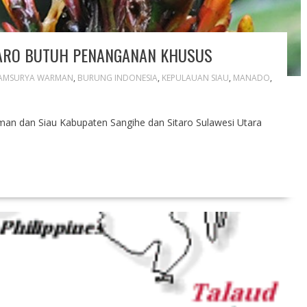
TARO BUTUH PENANGANAN KHUSUS
AMSURYA WARMAN
,
BURUNG INDONESIA
,
KEPULAUAN SIAU
,
MANADO
,
an dan Siau Kabupaten Sangihe dan Sitaro Sulawesi Utara