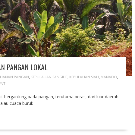
N PANGAN LOKAL
AHANAN PANGAN
,
KEPULAUAN SANGIHE
,
KEPULAUAN SIAU
,
MANADO
,
ENT
at bergantung pada pangan, terutama beras, dari luar daerah.
kalau cuaca buruk