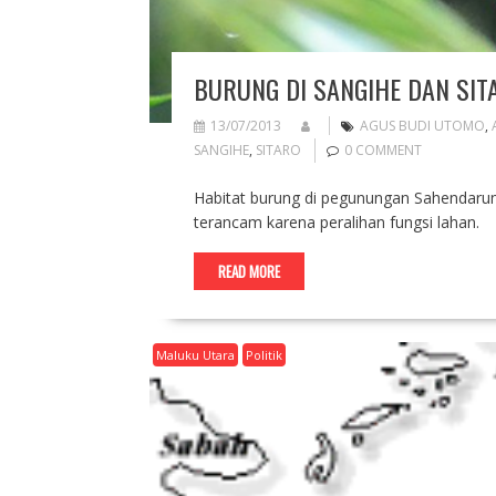
BURUNG DI SANGIHE DAN SI
13/07/2013
AGUS BUDI UTOMO
,
SANGIHE
,
SITARO
0 COMMENT
Habitat burung di pegunungan Sahendarum
terancam karena peralihan fungsi lahan.
READ MORE
Maluku Utara
Politik