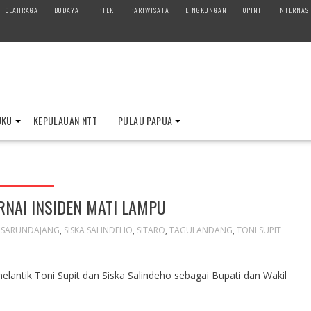
OLAHRAGA
BUDAYA
IPTEK
PARIWISATA
LINGKUNGAN
OPINI
INTERNAS
UKU
KEPULAUAN NTT
PULAU PAPUA
RNAI INSIDEN MATI LAMPU
 SARUNDAJANG
,
SISKA SALINDEHO
,
SITARO
,
TAGULANDANG
,
TONI SUPIT
elantik Toni Supit dan Siska Salindeho sebagai Bupati dan Wakil