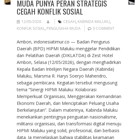
MUDA PUNYA PERAN STRATEGIS
CEGAH KONFLIK SOSIAL
12/05/2026
CEGAH
,
KABINDA MALUKU
,
KONFLIK SOSIAL
,
PENGUSAHA MUDA
0 COMMENT
Ambon, indonesiatimur.co — Badan Pengurus
Daerah (BPD) HIPMI Maluku menggelar Pendidikan
dan Pelatihan Daerah (DIKLATDA) di Zest Hotel
Ambon, Selasa (12/05/2026), dengan menghadirkan
Kepala Badan Intelijen Negara Daerah (Kabinda)
Maluku, Marsma R. Harys Soeryo Mahendro,
sebagai pembicara. Kegiatan tersebut mengusung
tema “Sinergi HIPMI Maluku: Kolaborasi
Memperkuat Organisasi, Menggerakan Kemandirian
Ekonomi Daerah, dan Menciptakan Peluang Usaha
Berkelanjutan”. Dalam materinya, Kabinda Maluku
menekankan pentingnya penguatan nasionalisme,
militansi organisasi, dan transformasi digital menuju
HIPMI Maluku yang solid, profesional, dan berbasis
data. Ia menjelaskan bahwa stabilitas keamanan