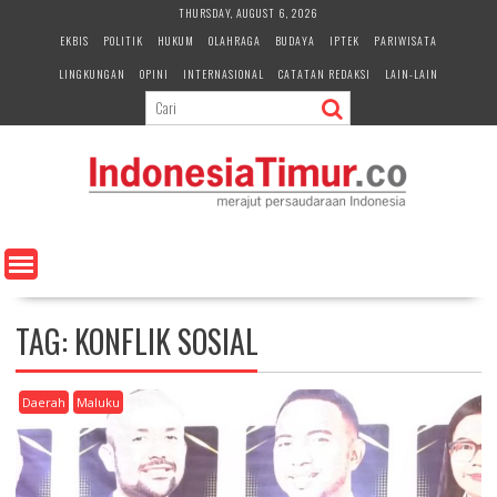
S
THURSDAY, AUGUST 6, 2026
k
EKBIS
POLITIK
HUKUM
OLAHRAGA
BUDAYA
IPTEK
PARIWISATA
i
LINGKUNGAN
OPINI
INTERNASIONAL
CATATAN REDAKSI
LAIN-LAIN
p
t
o
c
o
n
t
e
n
t
TAG:
KONFLIK SOSIAL
Daerah
Maluku