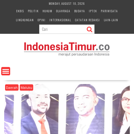
S
MONDAY, AUGUST 10, 2026
k
EKBIS
POLITIK
HUKUM
OLAHRAGA
BUDAYA
IPTEK
PARIWISATA
i
LINGKUNGAN
OPINI
INTERNASIONAL
CATATAN REDAKSI
LAIN-LAIN
p
t
o
c
o
n
t
e
n
t
Daerah
Maluku