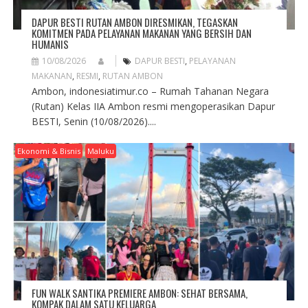
DAPUR BESTI RUTAN AMBON DIRESMIKAN, TEGASKAN
KOMITMEN PADA PELAYANAN MAKANAN YANG BERSIH DAN
HUMANIS
10/08/2026
DAPUR BESTI
,
PELAYANAN
MAKANAN
,
RESMI
,
RUTAN AMBON
Ambon, indonesiatimur.co – Rumah Tahanan Negara
(Rutan) Kelas IIA Ambon resmi mengoperasikan Dapur
BESTI, Senin (10/08/2026)....
Ekonomi & Bisnis
Maluku
FUN WALK SANTIKA PREMIERE AMBON: SEHAT BERSAMA,
KOMPAK DALAM SATU KELUARGA