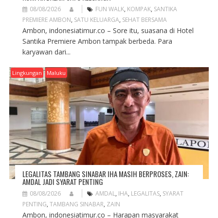
08/08/2026
FUN WALK
,
KOMPAK
,
SANTIKA
PREMIERE AMBON
,
SATU KELUARGA
,
SEHAT BERSAMA
Ambon, indonesiatimur.co – Sore itu, suasana di Hotel
Santika Premiere Ambon tampak berbeda. Para
karyawan dari...
Lingkungan
Maluku
LEGALITAS TAMBANG SINABAR IHA MASIH BERPROSES, ZAIN:
AMDAL JADI SYARAT PENTING
08/08/2026
AMDAL
,
IHA
,
LEGALITAS
,
SYARAT
PENTING
,
TAMBANG SINABAR
,
ZAIN
Ambon, indonesiatimur.co – Harapan masyarakat