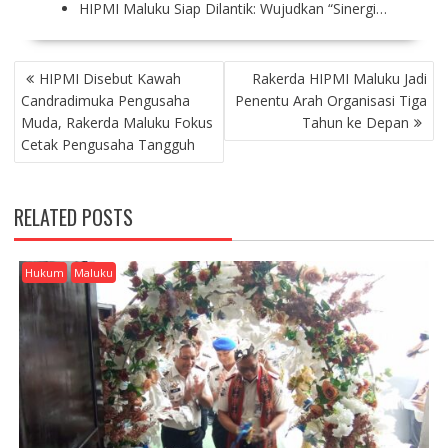
HIPMI Maluku Siap Dilantik: Wujudkan “Sinergi…
P
HIPMI Disebut Kawah
Rakerda HIPMI Maluku Jadi
O
Candradimuka Pengusaha
Penentu Arah Organisasi Tiga
S
Muda, Rakerda Maluku Fokus
Tahun ke Depan
T
Cetak Pengusaha Tangguh
N
A
V
RELATED POSTS
I
G
A
Hukum
Maluku
T
I
O
N