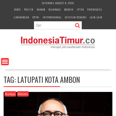
S
SATURDAY, AUGUST 8, 2026
k
EKBIS
POLITIK
HUKUM
OLAHRAGA
BUDAYA
IPTEK
PARIWISATA
i
LINGKUNGAN
OPINI
INTERNASIONAL
CATATAN REDAKSI
LAIN-LAIN
p
t
o
c
o
n
t
e
n
t
TAG:
LATUPATI KOTA AMBON
Budaya
Maluku