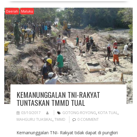
Daerah
Maluku
KEMANUNGGALAN TNI-RAKYAT
TUNTASKAN TMMD TUAL
03/10/2017
GOTONG-ROYONG
,
KOTA TUAL
,
MAHGURU TUASIKAL
,
TMMD
0 COMMENT
Kemanunggalan TNI- Rakyat tidak dapat di pungkiri