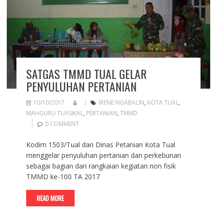
SATGAS TMMD TUAL GELAR
PENYULUHAN PERTANIAN
10/10/2017
IRENE NGABALIN
,
KOTA TUAL
,
MAHGURU TUASIKAL
,
PERTANIAN
,
TMMD
0 COMMENT
Kodim 1503/Tual dan Dinas Petanian Kota Tual
menggelar penyuluhan pertanian dan perkebunan
sebagai bagian dari rangkaian kegiatan non fisik
TMMD ke-100 TA 2017
READ MORE