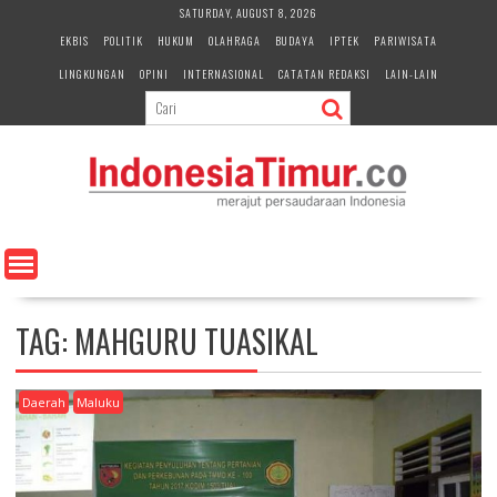
S
SATURDAY, AUGUST 8, 2026
k
EKBIS
POLITIK
HUKUM
OLAHRAGA
BUDAYA
IPTEK
PARIWISATA
i
LINGKUNGAN
OPINI
INTERNASIONAL
CATATAN REDAKSI
LAIN-LAIN
p
t
o
c
o
n
t
e
n
t
TAG:
MAHGURU TUASIKAL
Daerah
Maluku