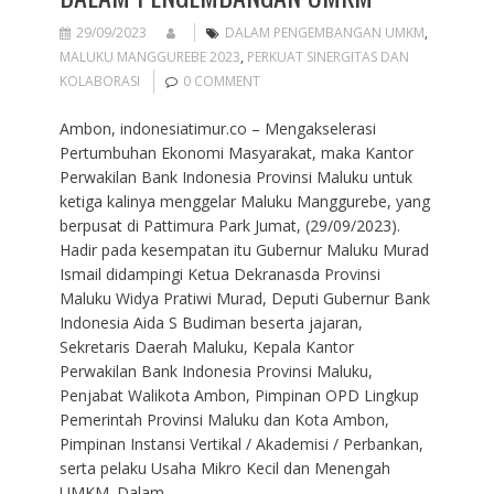
29/09/2023
DALAM PENGEMBANGAN UMKM
,
MALUKU MANGGUREBE 2023
,
PERKUAT SINERGITAS DAN
KOLABORASI
0 COMMENT
Ambon, indonesiatimur.co – Mengakselerasi
Pertumbuhan Ekonomi Masyarakat, maka Kantor
Perwakilan Bank Indonesia Provinsi Maluku untuk
ketiga kalinya menggelar Maluku Manggurebe, yang
berpusat di Pattimura Park Jumat, (29/09/2023).
Hadir pada kesempatan itu Gubernur Maluku Murad
Ismail didampingi Ketua Dekranasda Provinsi
Maluku Widya Pratiwi Murad, Deputi Gubernur Bank
Indonesia Aida S Budiman beserta jajaran,
Sekretaris Daerah Maluku, Kepala Kantor
Perwakilan Bank Indonesia Provinsi Maluku,
Penjabat Walikota Ambon, Pimpinan OPD Lingkup
Pemerintah Provinsi Maluku dan Kota Ambon,
Pimpinan Instansi Vertikal / Akademisi / Perbankan,
serta pelaku Usaha Mikro Kecil dan Menengah
UMKM. Dalam…