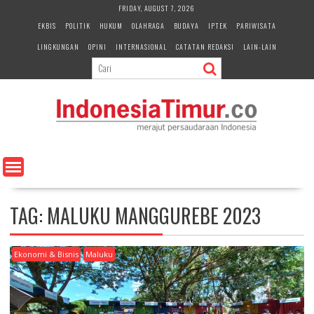
S
FRIDAY, AUGUST 7, 2026
k
EKBIS
POLITIK
HUKUM
OLAHRAGA
BUDAYA
IPTEK
PARIWISATA
i
LINGKUNGAN
OPINI
INTERNASIONAL
CATATAN REDAKSI
LAIN-LAIN
p
t
o
c
o
n
t
e
n
t
TAG:
MALUKU MANGGUREBE 2023
Ekonomi & Bisnis
Maluku