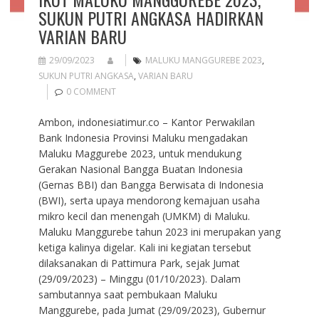
SUKUN PUTRI ANGKASA HADIRKAN
VARIAN BARU
29/09/2023
MALUKU MANGGUREBE 2023
,
SUKUN PUTRI ANGKASA
,
VARIAN BARU
0 COMMENT
Ambon, indonesiatimur.co – Kantor Perwakilan
Bank Indonesia Provinsi Maluku mengadakan
Maluku Maggurebe 2023, untuk mendukung
Gerakan Nasional Bangga Buatan Indonesia
(Gernas BBI) dan Bangga Berwisata di Indonesia
(BWI), serta upaya mendorong kemajuan usaha
mikro kecil dan menengah (UMKM) di Maluku.
Maluku Manggurebe tahun 2023 ini merupakan yang
ketiga kalinya digelar. Kali ini kegiatan tersebut
dilaksanakan di Pattimura Park, sejak Jumat
(29/09/2023) – Minggu (01/10/2023). Dalam
sambutannya saat pembukaan Maluku
Manggurebe, pada Jumat (29/09/2023), Gubernur