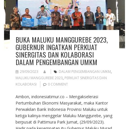
BUKA MALUKU MANGGUREBE 2023,
GUBERNUR INGATKAN PERKUAT
SINERGITAS DAN KOLABORASI
DALAM PENGEMBANGAN UMKM
29/09/2023
DALAM PENGEMBANGAN UMKM
,
MALUKU MANGGUREBE 2023
,
PERKUAT SINERGITAS DAN
KOLABORASI
0 COMMENT
Ambon, indonesiatimur.co – Mengakselerasi
Pertumbuhan Ekonomi Masyarakat, maka Kantor
Perwakilan Bank Indonesia Provinsi Maluku untuk
ketiga kalinya menggelar Maluku Manggurebe, yang
berpusat di Pattimura Park Jumat, (29/09/2023).
Hadir pada kesempatan itu Gubernur Maluku Murad