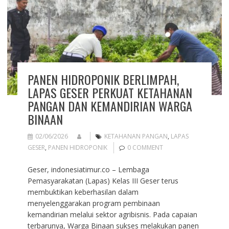
PANEN HIDROPONIK BERLIMPAH,
LAPAS GESER PERKUAT KETAHANAN
PANGAN DAN KEMANDIRIAN WARGA
BINAAN
02/06/2026
KETAHANAN PANGAN
,
LAPAS
GESER
,
PANEN HIDROPONIK
0 COMMENT
Geser, indonesiatimur.co – Lembaga
Pemasyarakatan (Lapas) Kelas III Geser terus
membuktikan keberhasilan dalam
menyelenggarakan program pembinaan
kemandirian melalui sektor agribisnis. Pada capaian
terbarunya, Warga Binaan sukses melakukan panen