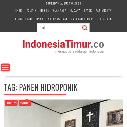
S
THURSDAY, AUGUST 6, 2026
k
EKBIS
POLITIK
HUKUM
OLAHRAGA
BUDAYA
IPTEK
PARIWISATA
i
LINGKUNGAN
OPINI
INTERNASIONAL
CATATAN REDAKSI
LAIN-LAIN
p
t
o
c
o
n
t
e
n
t
TAG:
PANEN HIDROPONIK
Hukum
Maluku