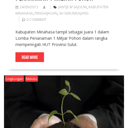
24/09/2013
JANTJE W SAJOUW
,
KABUPATEN
MINAHASA
,
PENGHIJAUAN
,
SH SARUNDAJANG
0 COMMENT
Kabupaten Minahasa tampil sebagai juara 1 dalam
Lomba Penanaman 1 Milyar Pohon dalam rangka
memperingati HUT Provinsi Sulut.
READ MORE
Lingkungan
Maluku