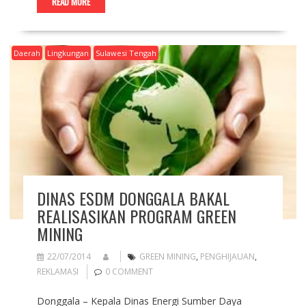
READ MORE
Daerah
Lingkungan
Sulawesi Tengah
DINAS ESDM DONGGALA BAKAL
REALISASIKAN PROGRAM GREEN
MINING
22/07/2014
GREEN MINING
,
PENGHIJAUAN
,
REKLAMASI
0 COMMENT
Donggala – Kepala Dinas Energi Sumber Daya