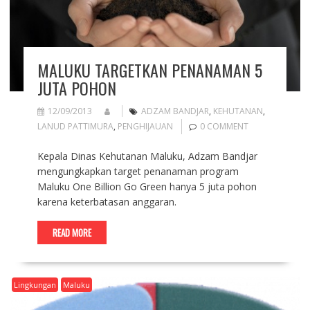
MALUKU TARGETKAN PENANAMAN 5
JUTA POHON
12/09/2013
ADZAM BANDJAR
,
KEHUTANAN
,
LANUD PATTIMURA
,
PENGHIJAUAN
0 COMMENT
Kepala Dinas Kehutanan Maluku, Adzam Bandjar
mengungkapkan target penanaman program
Maluku One Billion Go Green hanya 5 juta pohon
karena keterbatasan anggaran.
READ MORE
Lingkungan
Maluku