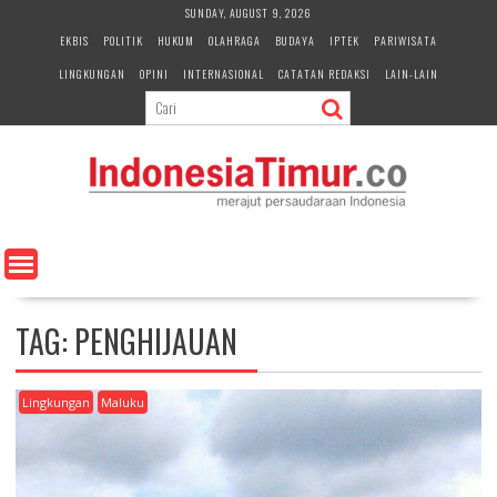
S
SUNDAY, AUGUST 9, 2026
k
EKBIS
POLITIK
HUKUM
OLAHRAGA
BUDAYA
IPTEK
PARIWISATA
i
LINGKUNGAN
OPINI
INTERNASIONAL
CATATAN REDAKSI
LAIN-LAIN
p
t
o
c
o
n
t
e
n
t
TAG:
PENGHIJAUAN
Lingkungan
Maluku