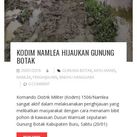
KODIM NAMLEA HIJAUKAN GUNUNG
BOTAK
20/01/2018
GUNUNG BOTAK
,
KAYU MANIS
,
NAMLEA
,
PENGHIJAUAN
,
SINDHU HANGGARA
0 COMMENT
Komando Distrik Militer (Kodim) 1506/Namlea
sangat aktif dalam melaksanakan penghijauan yang
melibatkan masyarakat dengan cara menanam bibit
pohon di kawasan Dusun Wamsait seputaran
Gunung Botak Kabupaten Buru, Sabtu (20/01)