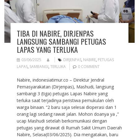
TIBA DI NABIRE, DIRJENPAS
LANGSUNG SAMBANGI PETUGAS
LAPAS YANG TERLUKA
03/06/2025
DIRJENPAS
,
NABIRE
,
PETUGAS
LAPAS
,
SAMBANGI
,
TERLUKA
0 COMMENT
Nabire, indonesiatimur.co – Direktur Jendral
Pemasyarakatan (Dirjenpas), Mashudi, langsung
sambangi 3 (tiga) petugas Lapas Nabire yang
terluka saat terjadinya peristiwa pemukulan oleh
warga binaan. “2 baru saja selesai dioperasi dan 1
orang lagi sedang rawat jalan. Mohon doanya ya ,”
ucap Mashudi setelah berkomunikasi dengan
petugas yang dirawat di Rumah Sakit Umum Daerah
Nabire, Selasa(03/06/2025). Dia mengatakan, baru