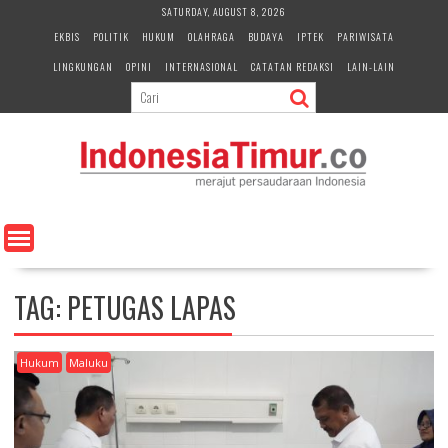
S
SATURDAY, AUGUST 8, 2026
k
EKBIS
POLITIK
HUKUM
OLAHRAGA
BUDAYA
IPTEK
PARIWISATA
i
LINGKUNGAN
OPINI
INTERNASIONAL
CATATAN REDAKSI
LAIN-LAIN
p
t
o
c
o
n
t
e
n
t
TAG:
PETUGAS LAPAS
Hukum
Maluku